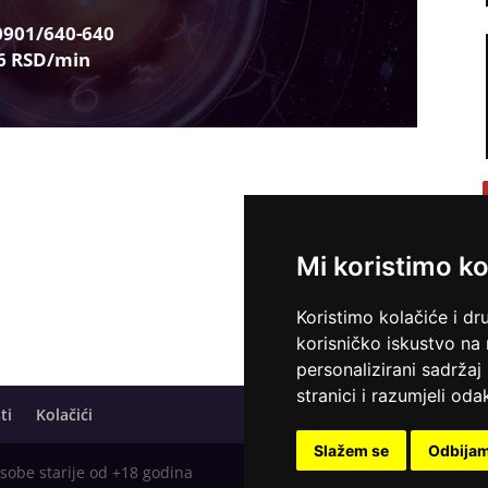
0901/640-640
6 RSD/min
Mi koristimo ko
Koristimo kolačiće i dr
korisničko iskustvo na
personalizirani sadržaj 
stranici i razumjeli odak
ti
Kolačići
Slažem se
Odbija
osobe starije od +18 godina