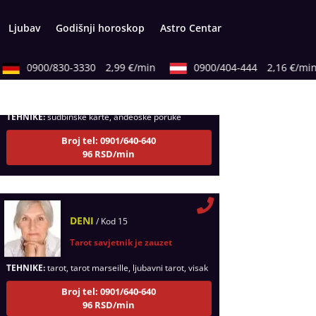
Ljubav
Godišnji horoskop
Astro Centar
LUCIJA
/ Kod #136
0900/830-3330
2,99 €/min
0900/404-444
2,16 €/min
Tarot savjetnik je zauzet
TEHNIKE:
sudbinske karte, anđeoske poruke
Broj tel: 0901/640-640
96 RSD/min
DENI
/ Kod 15
Tarot savjetnik je zauzet
TEHNIKE:
tarot, tarot marseille, ljubavni tarot, visak
Broj tel: 0901/640-640
96 RSD/min