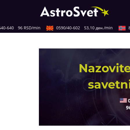
0-640
96 RSD/min
0590/40-602
53,10 ден./min
82
Nazovite
savetn
9