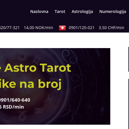
Naslovna
Tarot
Astrologija
Numerologija
0/77-321
14,00 NOK/min
0901/120-021
3,50 CHF/min
 Astro Tarot
ike na broj
0901/640-640
6 RSD/min