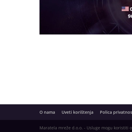
9
O nama
Uveti korištenja
Polica privatnos
Maratela mreže d.o.o. - Usluge mogu koristiti 