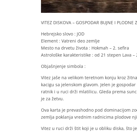
VITEZ DISKOVA – GOSPODAR BUJNE I PLODNE 
Hebrejsko slovo : JOD
Element : Vatreni deo zemlje
Mesto na drvetu života : Hokmah – 2. sefira
Astrološke karakteristike : od 21 stepen Lava –
Objašnjenje simbola :
Vitez jaše na velikom teretnom konju kroz žitna
kacigu sa jelenskom glavom. Jelen je gospodar ze
ratnik i u ruci drži mlatilicu. Gleda prema s
je za žetvu.
Ova karta je prevashodno pod dominacijom zod
zemlja poklanja vrednim radnicima plodove nj
Vitez u ruci drži štit koji je u obliku diska, št