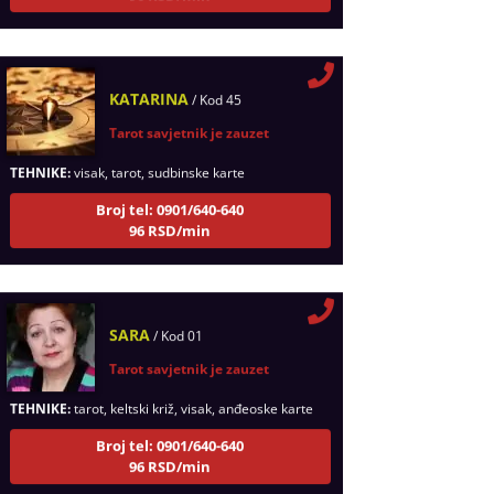
KATARINA
/ Kod 45
Tarot savjetnik je zauzet
TEHNIKE:
visak, tarot, sudbinske karte
Broj tel: 0901/640-640
96 RSD/min
SARA
/ Kod 01
Tarot savjetnik je zauzet
TEHNIKE:
tarot, keltski križ, visak, anđeoske karte
Broj tel: 0901/640-640
96 RSD/min