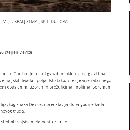
ZEMLJE, KRALJ ZEMALJSKIH DUHOVA
 20 stepen Device
 polja. Obučen je u crni gvozdeni oklop, a na glavi ima
maljskih livada i polja .Isto tako, vitez je više ratar nego
uncem obasjanim, uzoranim brežuljcima i poljima. Spreman
ijačkog znaka Device, i predstavlja doba godine kada
ihovog truda.
o je simbol svojstven elementu zemlje.