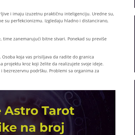
jive i imaju izuzetnu praktičnu inteligenciju. Uredne su,
ne su perfekcionizmu. Izgledaju hladno i distancirano,
e, time zanemarujući bitne stvari. Ponekad su previše
. Osoba koja vas prisiljava da radite do granica
a projektu kroz koji želite da realizujete svoje ideje.
gu i bezrezervnu podršku. Problemi sa organima za
 Astro Tarot
ike na broj