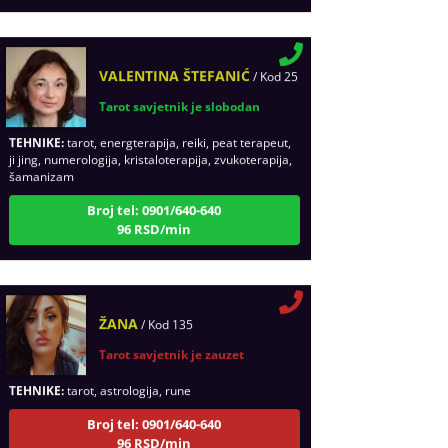
VALENTINA ŠTEFANIĆ
/ Kod 25
Tarot savjetnik je slobodan
TEHNIKE:
tarot, energterapija, reiki, peat terapeut,
ji jing, numerologija, kristaloterapija, zvukoterapija,
šamanizam
Broj tel: 0901/640-640
96 RSD/min
ŽANA
/ Kod 135
Tarot savjetnik je zauzet
TEHNIKE:
tarot, astrologija, rune
Broj tel: 0901/640-640
96 RSD/min