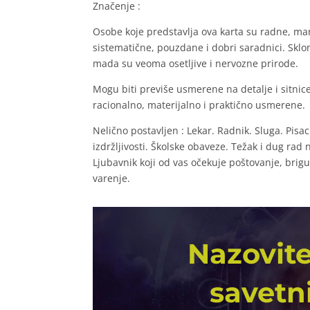
Značenje :
Osobe koje predstavlja ova karta su radne, marl
sistematične, pouzdane i dobri saradnici. Sklo
mada su veoma osetljive i nervozne prirode.
Mogu biti previše usmerene na detalje i sitnic
racionalno, materijalno i praktično usmerene.
Nelično postavljen : Lekar. Radnik. Sluga. Pisac
izdržljivosti. Školske obaveze. Težak i dug rad n
Ljubavnik koji od vas očekuje poštovanje, bri
varenje.
Nazovite
savetn