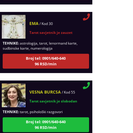
EMA
/ Kod 30
Tarot savjetnik je zauzet
TEHNIKE:
astrologija, tarot, lenormand karte,
sudbinske karte, numerologija
Broj tel: 0901/640-640
96 RSD/min
VESNA BURCSA
/ Kod 55
Tarot savjetnik je slobodan
TEHNIKE:
tarot, psihološki razgovori
Broj tel: 0901/640-640
96 RSD/min