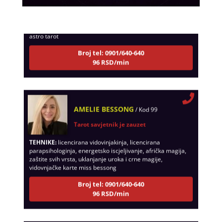
Tarot savjetnik je zauzet
TEHNIKE:
tarot, egipatski tarot, visak, rune, numerologija,
astro tarot
Broj tel: 0901/640-640
96 RSD/min
AMELIE BESSONG
/ Kod 99
Tarot savjetnik je zauzet
TEHNIKE:
licencirana vidovinjakinja, licencirana
parapsihologinja, energetsko iscjeljivanje, afrička magija,
zaštite svih vrsta, uklanjanje uroka i crne magije,
vidovnjačke karte miss bessong
Broj tel: 0901/640-640
96 RSD/min