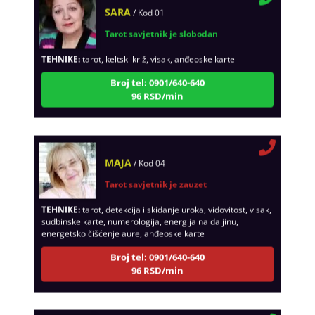
SARA
/ Kod 01
Tarot savjetnik je slobodan
TEHNIKE:
tarot, keltski križ, visak, anđeoske karte
Broj tel: 0901/640-640
96 RSD/min
MAJA
/ Kod 04
Tarot savjetnik je zauzet
TEHNIKE:
tarot, detekcija i skidanje uroka, vidovitost, visak,
sudbinske karte, numerologija, energija na daljinu,
energetsko čišćenje aure, anđeoske karte
Broj tel: 0901/640-640
96 RSD/min