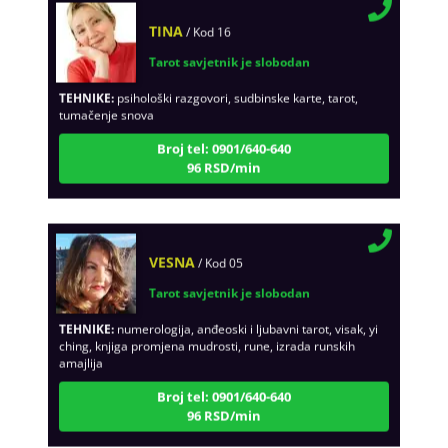
TINA
/ Kod 16
Tarot savjetnik je slobodan
TEHNIKE:
psihološki razgovori, sudbinske karte, tarot,
tumačenje snova
Broj tel: 0901/640-640
96 RSD/min
VESNA
/ Kod 05
Tarot savjetnik je slobodan
TEHNIKE:
numerologija, anđeoski i ljubavni tarot, visak, yi
ching, knjiga promjena mudrosti, rune, izrada runskih
amajlija
Broj tel: 0901/640-640
96 RSD/min