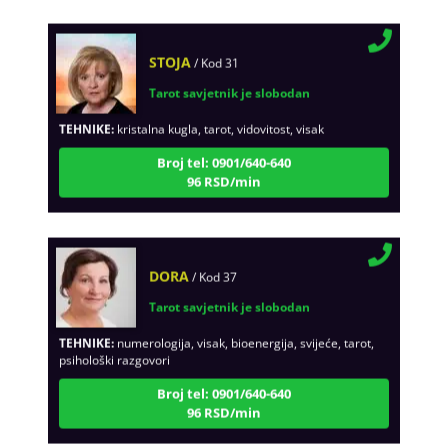
STOJA
/ Kod 31
Tarot savjetnik je slobodan
TEHNIKE:
kristalna kugla, tarot, vidovitost, visak
Broj tel: 0901/640-640
96 RSD/min
DORA
/ Kod 37
Tarot savjetnik je slobodan
TEHNIKE:
numerologija, visak, bioenergija, svijeće, tarot,
psihološki razgovori
Broj tel: 0901/640-640
96 RSD/min