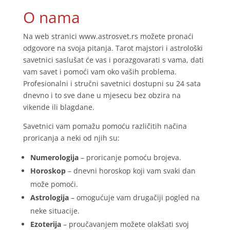
O nama
Na web stranici www.astrosvet.rs možete pronaći
odgovore na svoja pitanja. Tarot majstori i astrološki
savetnici saslušat će vas i porazgovarati s vama, dati
vam savet i pomoći vam oko vaših problema.
Profesionalni i stručni savetnici dostupni su 24 sata
dnevno i to sve dane u mjesecu bez obzira na
vikende ili blagdane.
Savetnici vam pomažu pomoću različitih načina
proricanja a neki od njih su:
Numerologija
– proricanje pomoću brojeva.
Horoskop
– dnevni horoskop koji vam svaki dan
može pomoći.
Astrologija
– omogućuje vam drugačiji pogled na
neke situacije.
Ezoterija
– proučavanjem možete olakšati svoj