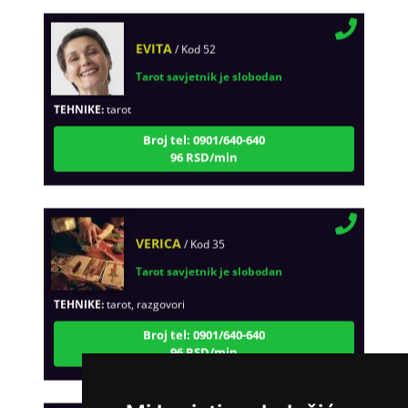
EVITA
/ Kod 52
Tarot savjetnik je slobodan
TEHNIKE:
tarot
Broj tel: 0901/640-640
96 RSD/min
VERICA
/ Kod 35
Tarot savjetnik je slobodan
TEHNIKE:
tarot, razgovori
Broj tel: 0901/640-640
96 RSD/min