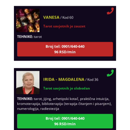
VANESA
/ Kod 60
Tarot savjetnik je zauzet
TEHNIKE:
tarot
Broj tel: 0901/640-640
96 RSD/min
IRIDA - MAGDALENA
/ Kod 36
Tarot savjetnik je slobodan
TEHNIKE:
tarot, jijing, arhetipski kotač, praktična intuicija,
kromoterapija, biblioterapija (terapija čitanjem i pisanjem),
numerologija, radiestezija
Broj tel: 0901/640-640
96 RSD/min