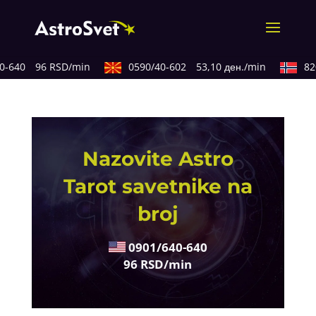
-640
96 RSD/min
0590/40-602
53,10 ден./min
820
Nazovite Astro
Tarot savetnike na
broj
0901/640-640
96 RSD/min