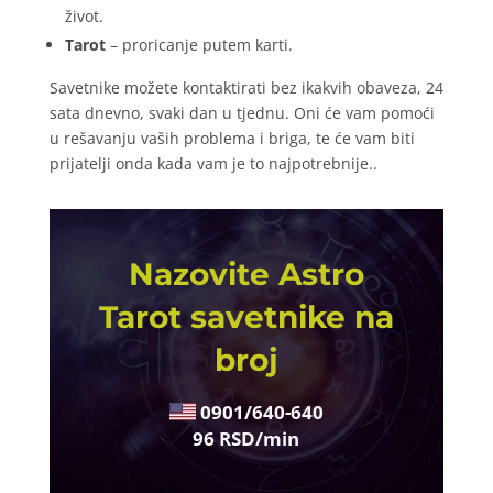
život.
Tarot
– proricanje putem karti.
Savetnike možete kontaktirati bez ikakvih obaveza, 24
sata dnevno, svaki dan u tjednu. Oni će vam pomoći
u rešavanju vaših problema i briga, te će vam biti
prijatelji onda kada vam je to najpotrebnije.
.
Nazovite Astro
Tarot savetnike na
broj
0901/640-640
96 RSD/min
SANJA
/ Kod 07