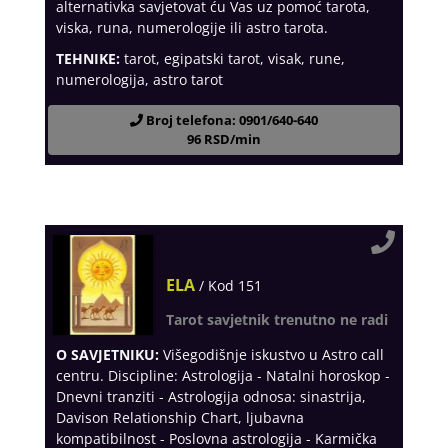
alternativka savjetovat ću Vas uz pomoć tarota,
viska, runa, numerologije ili astro tarota.
TEHNIKE:
tarot, egipatski tarot, visak, rune,
numerologija, astro tarot
Broj telefona: 0901/640-640
96 RSD/min
ELA
/ Kod 151
Tarot savjetnik trenutno ne radi
O SAVJETNIKU:
Višegodišnje iskustvo u Astro call
centru. Discipline: Astrologija - Natalni horoskop -
Dnevni tranziti - Astrologija odnosa: sinastrija,
Davison Relationship Chart, ljubavna
kompatibilnost - Poslovna astrologija - Karmička