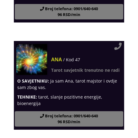
Broj telefona: 0901/640-640
96 RSD/min
ANA
/ Kod 47
Tarot savjetnik trenutno ne radi
O SAVJETNIKU:
Ja sam Ana, tarot majstor i ovdje
sam zbog vas.
TEHNIKE:
tarot, slanje pozitivne energije,
bioenergija
Broj telefona: 0901/640-640
96 RSD/min