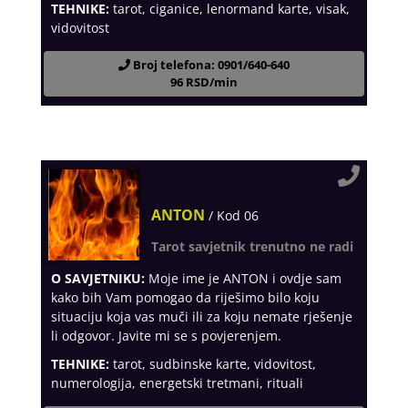
TEHNIKE:
tarot, ciganice, lenormand karte, visak,
vidovitost
Broj telefona: 0901/640-640
96 RSD/min
ANTON
/ Kod 06
Tarot savjetnik trenutno ne radi
O SAVJETNIKU:
Moje ime je ANTON i ovdje sam
kako bih Vam pomogao da riješimo bilo koju
situaciju koja vas muči ili za koju nemate rješenje
li odgovor. Javite mi se s povjerenjem.
TEHNIKE:
tarot, sudbinske karte, vidovitost,
numerologija, energetski tretmani, rituali