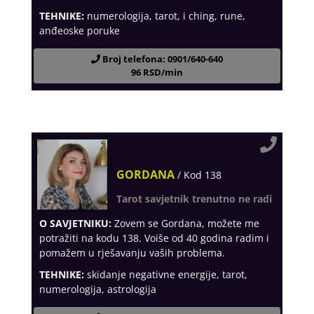
TEHNIKE:
numerologija, tarot, i ching, rune,
anđeoske poruke
Broj telefona: 0901/640-640
96 RSD/min
GORDANA
/ Kod 138
Tarot savjetnik trenutno ne radi
O SAVJETNIKU:
Zovem se Gordana, možete me
potražiti na kodu 138. Voiše od 40 godina radim i
pomažem u rješavanju vaših problema.
TEHNIKE:
skidanje negativne energije, tarot,
numerologija, astrologija