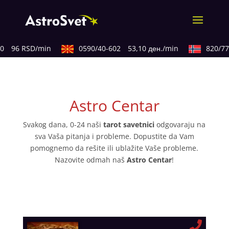
96 RSD/min
0590/40-602
53,10 ден./min
820/77-3
Astro Centar
Svakog dana, 0-24 naši
tarot savetnici
odgovaraju na
sva Vaša pitanja i probleme. Dopustite da Vam
pomognemo da rešite ili ublažite Vaše probleme.
Nazovite odmah naš
Astro Centar
!