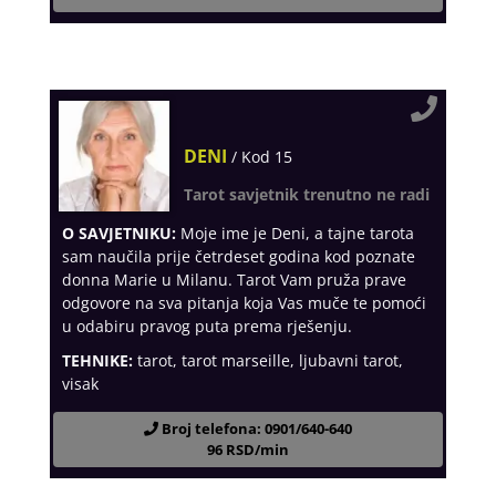
DENI
/ Kod 15
Tarot savjetnik trenutno ne radi
O SAVJETNIKU:
Moje ime je Deni, a tajne tarota
sam naučila prije četrdeset godina kod poznate
donna Marie u Milanu. Tarot Vam pruža prave
odgovore na sva pitanja koja Vas muče te pomoći
u odabiru pravog puta prema rješenju.
TEHNIKE:
tarot, tarot marseille, ljubavni tarot,
visak
Broj telefona: 0901/640-640
96 RSD/min