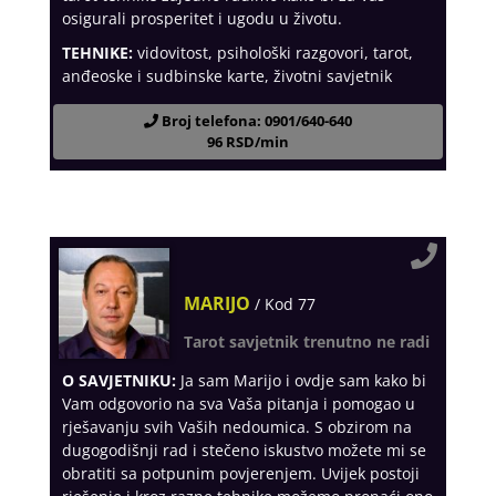
osigurali prosperitet i ugodu u životu.
TEHNIKE:
vidovitost, psihološki razgovori, tarot,
anđeoske i sudbinske karte, životni savjetnik
Broj telefona: 0901/640-640
96 RSD/min
MARIJO
/ Kod 77
Tarot savjetnik trenutno ne radi
O SAVJETNIKU:
Ja sam Marijo i ovdje sam kako bi
Vam odgovorio na sva Vaša pitanja i pomogao u
rješavanju svih Vaših nedoumica. S obzirom na
dugogodišnji rad i stečeno iskustvo možete mi se
obratiti sa potpunim povjerenjem. Uvijek postoji