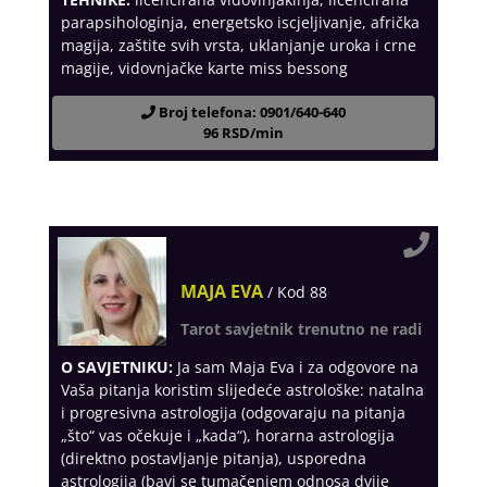
parapsihologinja, energetsko iscjeljivanje, afrička
magija, zaštite svih vrsta, uklanjanje uroka i crne
magije, vidovnjačke karte miss bessong
Broj telefona: 0901/640-640
96 RSD/min
MAJA EVA
/ Kod 88
Tarot savjetnik trenutno ne radi
O SAVJETNIKU:
Ja sam Maja Eva i za odgovore na
Vaša pitanja koristim slijedeće astrološke: natalna
i progresivna astrologija (odgovaraju na pitanja
„što“ vas očekuje i „kada“), horarna astrologija
(direktno postavljanje pitanja), usporedna
astrologija (bavi se tumačenjem odnosa dvije