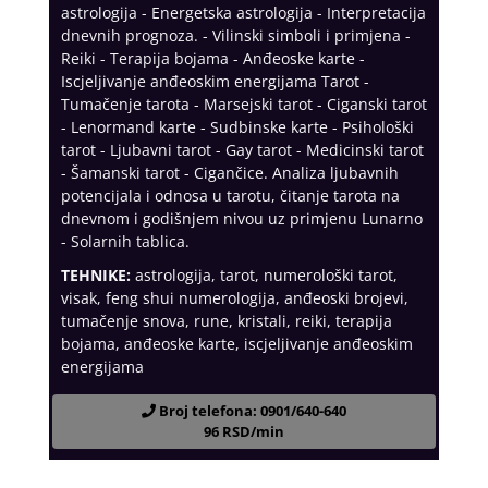
astrologija - Energetska astrologija - Interpretacija
dnevnih prognoza. - Vilinski simboli i primjena -
Reiki - Terapija bojama - Anđeoske karte -
Iscjeljivanje anđeoskim energijama Tarot -
Tumačenje tarota - Marsejski tarot - Ciganski tarot
- Lenormand karte - Sudbinske karte - Psihološki
tarot - Ljubavni tarot - Gay tarot - Medicinski tarot
- Šamanski tarot - Cigančice. Analiza ljubavnih
potencijala i odnosa u tarotu, čitanje tarota na
dnevnom i godišnjem nivou uz primjenu Lunarno
- Solarnih tablica.
TEHNIKE:
astrologija, tarot, numerološki tarot,
visak, feng shui numerologija, anđeoski brojevi,
tumačenje snova, rune, kristali, reiki, terapija
bojama, anđeoske karte, iscjeljivanje anđeoskim
energijama
Broj telefona: 0901/640-640
96 RSD/min