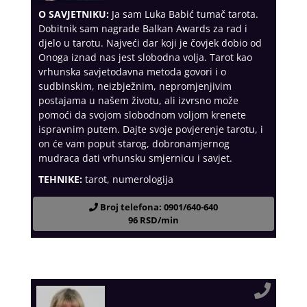
O SAVJETNIKU:
Ja sam Luka Babić tumač tarota.
Dobitnik sam nagrade Balkan Awards za rad i
djelo u tarotu. Najveći dar koji je čovjek dobio od
Onoga iznad nas jest slobodna volja. Tarot kao
vrhunska savjetodavna metoda govori i o
sudbinskim, neizbježnim, nepromjenjivim
postajama u našem životu, ali izvrsno može
pomoći da svojom slobodnom voljom krenete
ispravnim putem. Dajte svoje povjerenje tarotu, i
on će vam poput starog, dobronamjernog
mudraca dati vrhunsku smjernicu i savjet.
TEHNIKE:
tarot, numerologija
Broj telefona: 0901/640-640
96 RSD/min