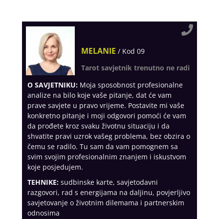
MELANIE
/ Kod 09
Tarot savjetnik trenutno ne radi
O SAVJETNIKU:
Moja sposobnost profesionalne
analize na bilo koje vaše pitanje, dat će vam
prave savjete u pravo vrijeme. Postavite mi vaše
konkretno pitanje i moji odgovori pomoći će vam
da prođete kroz svaku životnu situaciju i da
shvatite pravi uzrok vašeg problema, bez obzira o
čemu se radilo. Tu sam da vam pomognem sa
svim svojim profesionalnim znanjem i iskustvom
koje posjedujem.
TEHNIKE:
sudbinske karte, savjetodavni
razgovori, rad s energijama na daljinu, povjerljivo
savjetovanje o životnim dilemama i partnerskim
odnosima