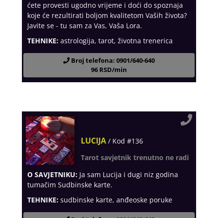
ćete provesti ugodno vrijeme i doći do spoznaja
koje će rezultirati boljom kvalitetom Vaših života?
Javite se - tu sam za Vas, Vaša Lora.
TEHNIKE:
astrologija, tarot, životna trenerica
Broj telefona: 0901/640-640
96 RSD/min
LUCIJA
/ Kod #136
Tarot savjetnik trenutno ne radi
O SAVJETNIKU:
Ja sam Lucija i dugi niz godina
tumačim Sudbinske karte.
TEHNIKE:
sudbinske karte, anđeoske poruke