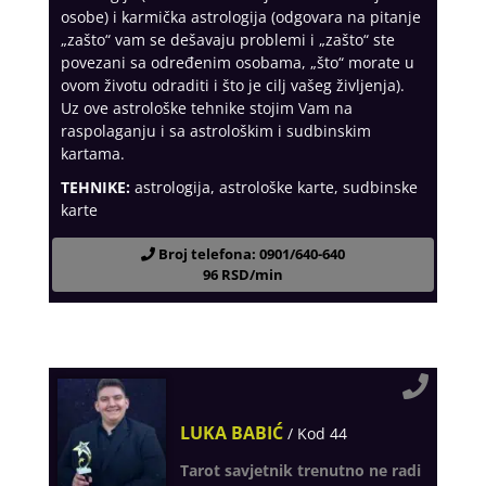
osobe) i karmička astrologija (odgovara na pitanje
„zašto“ vam se dešavaju problemi i „zašto“ ste
povezani sa određenim osobama, „što“ morate u
ovom životu odraditi i što je cilj vašeg življenja).
Uz ove astrološke tehnike stojim Vam na
raspolaganju i sa astrološkim i sudbinskim
kartama.
TEHNIKE:
astrologija, astrološke karte, sudbinske
karte
Broj telefona: 0901/640-640
96 RSD/min
LUKA BABIĆ
/ Kod 44
Tarot savjetnik trenutno ne radi