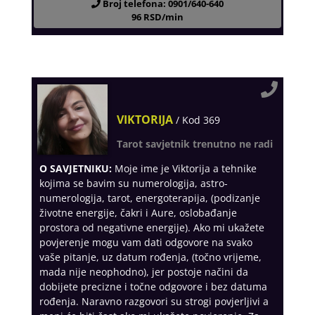
Broj telefona: 0901/640-640
96 RSD/min
VIKTORIJA
/ Kod 369
Tarot savjetnik trenutno ne radi
O SAVJETNIKU:
Moje ime je Viktorija a tehnike
kojima se bavim su numerologija, astro-
numerologija, tarot, energoterapija, (podizanje
životne energije, čakri i Aure, oslobađanje
prostora od negativne energije). Ako mi ukažete
povjerenje mogu vam dati odgovore na svako
vaše pitanje, uz datum rođenja, (točno vrijeme,
mada nije neophodno), jer postoje načini da
dobijete precizne i točne odgovore i bez datuma
rođenja. Naravno razgovori su strogi povjerljivi a