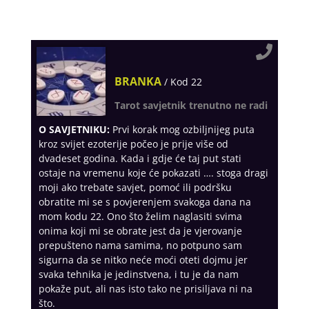
BRANKA
/ Kod 22
Tarot savjetnik trenutno ne radi
O SAVJETNIKU:
Prvi korak mog ozbiljnijeg puta
kroz svijet ezoterije počeo je prije više od
dvadeset godina. Kada i gdje će taj put stati
ostaje na vremenu koje će pokazati …. stoga dragi
moji ako trebate savjet, pomoć ili podršku
obratite mi se s povjerenjem svakoga dana na
mom kodu 22. Ono što želim naglasiti svima
onima koji mi se obrate jest da je vjerovanje
prepušteno nama samima, no potpuno sam
sigurna da se nitko neće moći oteti dojmu jer
svaka tehnika je jedinstvena, i tu je da nam
pokaže put, ali nas isto tako ne prisiljava ni na
što.