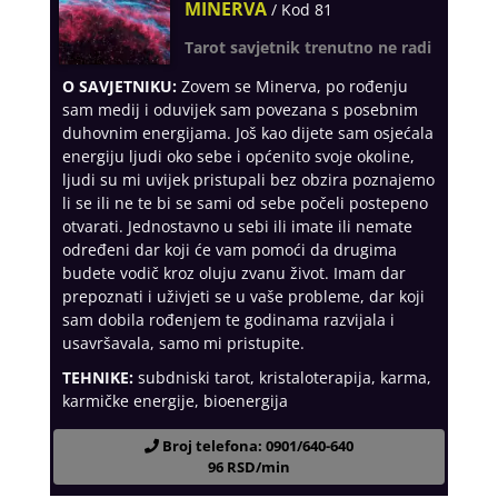
MINERVA
/ Kod 81
Tarot savjetnik trenutno ne radi
O SAVJETNIKU:
Zovem se Minerva, po rođenju
sam medij i oduvijek sam povezana s posebnim
duhovnim energijama. Još kao dijete sam osjećala
energiju ljudi oko sebe i općenito svoje okoline,
ljudi su mi uvijek pristupali bez obzira poznajemo
li se ili ne te bi se sami od sebe počeli postepeno
otvarati. Jednostavno u sebi ili imate ili nemate
određeni dar koji će vam pomoći da drugima
budete vodič kroz oluju zvanu život. Imam dar
prepoznati i uživjeti se u vaše probleme, dar koji
sam dobila rođenjem te godinama razvijala i
usavršavala, samo mi pristupite.
TEHNIKE:
subdniski tarot, kristaloterapija, karma,
karmičke energije, bioenergija
Broj telefona: 0901/640-640
96 RSD/min