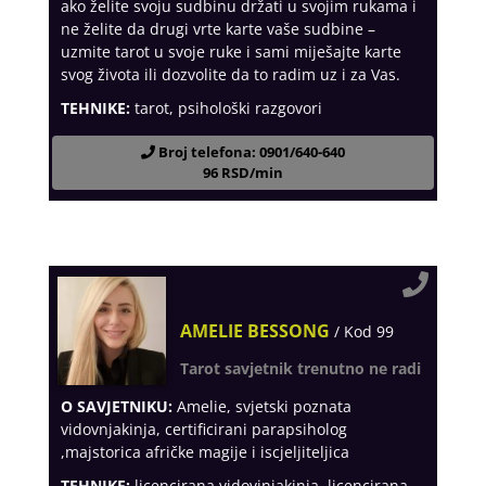
ako želite svoju sudbinu držati u svojim rukama i
ne želite da drugi vrte karte vaše sudbine –
uzmite tarot u svoje ruke i sami miješajte karte
svog života ili dozvolite da to radim uz i za Vas.
TEHNIKE:
tarot, psihološki razgovori
Broj telefona: 0901/640-640
96 RSD/min
AMELIE BESSONG
/ Kod 99
Tarot savjetnik trenutno ne radi
O SAVJETNIKU:
Amelie, svjetski poznata
vidovnjakinja, certificirani parapsiholog
,majstorica afričke magije i iscjeljiteljica
TEHNIKE:
licencirana vidovinjakinja, licencirana