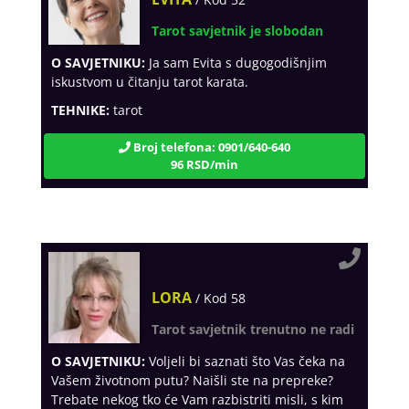
Tarot savjetnik je slobodan
O SAVJETNIKU:
Ja sam Evita s dugogodišnjim
iskustvom u čitanju tarot karata.
TEHNIKE:
tarot
Broj telefona: 0901/640-640
96 RSD/min
LORA
/ Kod 58
Tarot savjetnik trenutno ne radi
O SAVJETNIKU:
Voljeli bi saznati što Vas čeka na
Vašem životnom putu? Naišli ste na prepreke?
Trebate nekog tko će Vam razbistriti misli, s kim