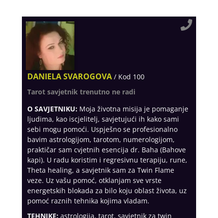
DANIELA SVAROGOVA
/ Kod 100
Tarot savjetnik trenutno ne radi
O SAVJETNIKU:
Moja životna misija je pomaganje
ljudima, kao iscjelitelj, savjetujući ih kako sami
sebi mogu pomoći. Uspješno se profesionalno
bavim astrologijom, tarotom, numerologijom,
praktičar sam cvjetnih esencija dr. Baha (Bahove
kapi). U radu koristim i regresivnu terapiju, rune,
Theta healing, a savjetnik sam za Twin Flame
veze. Uz vašu pomoć, otklanjam sve vrste
energetskih blokada za bilo koju oblast života, uz
pomoć raznih tehnika kojima vladam.
TEHNIKE:
astrologija, tarot, savjetnik za twin