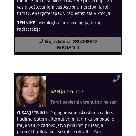
meni će biti čast ako mi ukažete povjerenje. Za
vas s poštovanjem vaš Astronumerolog, tarot
tumač, energoterapeut, radiestezista Viktorija
TEHNIKE:
astrologija, numerologija, tarot,
radiestezija
Broj telefona: 0901/640-640
96 RSD/min
SANJA
/ Kod 07
Tarot savjetnik trenutno ne radi
O SAVJETNIKU:
Dugogodišnje iskustvo u radu sa
ljudima putem alternativnim tehnika omogućilo
mi je veliko zadovoljstvo prilikom pružanja
pomoći ljudima koji su mi se obratili. Kao