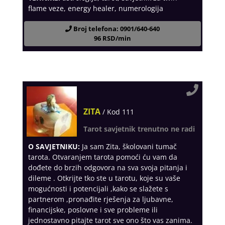
flame veze, energy healer, numerologija
Broj telefona: 0901/640-640
96 RSD/min
ZITA
/ Kod 111
Tarot savjetnik trenutno ne radi
O SAVJETNIKU:
Ja sam Zita, školovani tumač
tarota. Otvaranjem tarota pomoći ću vam da
dođete do brzih odgovora na sva svoja pitanja i
dileme . Otkrijte tko ste u tarotu, koje su vaše
mogućnosti i potencijali ,kako se slažete s
partnerom ,pronađite rješenja za ljubavne,
financijske, poslovne i sve probleme ili
jednostavno pitajte tarot sve ono što vas zanima.