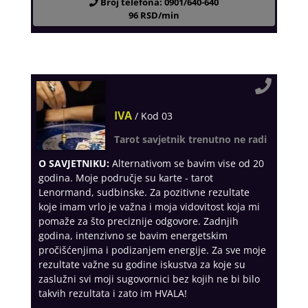
Broj telefona: 0901/640-640
96 RSD/min
IVA
/ Kod 03
Tarot savjetnik trenutno ne radi
O SAVJETNIKU:
Alternativom se bavim vise od 20
godina. Moje područje su karte - tarot
Lenormand, sudbinske. Za pozitivne rezultate
koje imam vrlo je važna i moja vidovitost koja mi
pomaže za što preciznije odgovore. Zadnjih
godina, intenzivno se bavim energetskim
pročišćenjima i podizanjem energije. Za sve moje
rezultate važne su godine iskustva za koje su
zaslužni svi moji sugovornici bez kojih ne bi bilo
takvih rezultata i zato im HVALA!