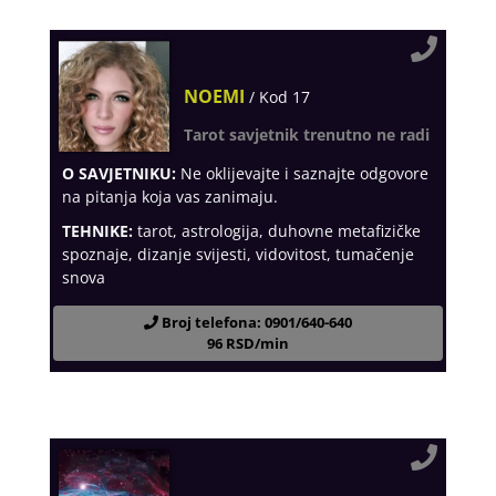
NOEMI
/ Kod 17
Tarot savjetnik trenutno ne radi
O SAVJETNIKU:
Ne oklijevajte i saznajte odgovore
na pitanja koja vas zanimaju.
TEHNIKE:
tarot, astrologija, duhovne metafizičke
spoznaje, dizanje svijesti, vidovitost, tumačenje
snova
Broj telefona: 0901/640-640
96 RSD/min