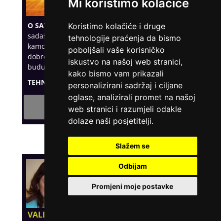
Mi koristimo kolačiće
Tarot savjetnik trenutno ne radi
O SAVJETNIKU:
Pomažem Vam u pogledu na Vašu
Koristimo kolačiće i druge
sadašnjost, a uz pomoć tarota pogledati ćemo
tehnologije praćenja da bismo
kamo i kako krenuti u budućnost. Uz moj savjet za
poboljšali vaše korisničko
dobre izbore djelovanja donijeti će Vam sreću u
iskustvo na našoj web stranici,
budućnosti.
kako bismo vam prikazali
TEHNIKE:
tarot
personalizirani sadržaj i ciljane
oglase, analizirali promet na našoj
Broj telefona: 0901/640-640
web stranici i razumjeli odakle
96 RSD/min
dolaze naši posjetitelji.
Slažem se
Odbijam
Promjeni moje postavke
VALENTINA ŠTEFANIĆ
/ Kod 25