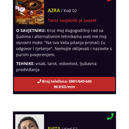
AZRA
/ Kod 02
Tarot savjetnik je zauzet
O SAVJETNIKU:
Kroz moj dugogodišnji rad sa
ljudima i alternativnim tehnikama vodi me moj
osnovni moto: "Na sva Vaša pitanja pronaći ću
odgovor i rješenje". Nemojte oklijevati i nazovite s
punim povjerenjem.
TEHNIKE:
visak, tarot, vidovitost, ljubavna
predviđanja
Broj telefona: 0901/640-640
96 RSD/min
EVITA
/ Kod 52