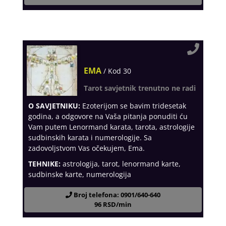
EMA
/ Kod 30
Tarot savjetnik trenutno ne radi
O SAVJETNIKU:
Ezoterijom se bavim tridesetak
godina, a odgovore na Vaša pitanja ponuditi ću
Vam putem Lenormand karata, tarota, astrologije
sudbinskih karata i numerologije. Sa
zadovoljstvom Vas očekujem, Ema.
TEHNIKE:
astrologija, tarot, lenormand karte,
sudbinske karte, numerologija
Broj telefona: 0901/640-640
96 RSD/min