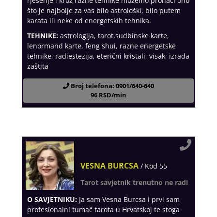
rješenje i kroz razne tehnike možemo pronaći ono
što je najbolje za vas bilo astrološki, bilo putem
karata ili neke od energetskih tehnika.
TEHNIKE:
astrologija, tarot,sudbinske karte,
lenormand karte, feng shui, razne energetske
tehnike, radiestezija, eterični kristali, visak, izrada
zaštita
Broj telefona: 0901/640-640
96 RSD/min
VESNA BURCSA
/ Kod 55
Tarot savjetnik trenutno ne radi
O SAVJETNIKU:
Ja sam Vesna Burcsa i prvi sam
profesionalni tumač tarota u Hrvatskoj te stoga