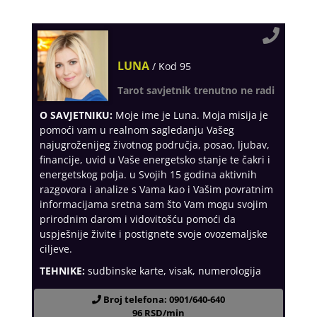
LUNA
/ Kod 95
Tarot savjetnik trenutno ne radi
O SAVJETNIKU:
Moje ime je Luna. Moja misija je
pomoći vam u realnom sagledanju Vašeg
najugroženijeg životnog područja, posao, ljubav,
financije, uvid u Vaše energetsko stanje te čakri i
energetskog polja. u Svojih 15 godina aktivnih
razgovora i analize s Vama kao i Vašim povratnim
informacijama sretna sam što Vam mogu svojim
prirodnim darom i vidovitošću pomoći da
uspješnije živite i postignete svoje ovozemaljske
ciljeve.
TEHNIKE:
sudbinske karte, visak, numerologija
Broj telefona: 0901/640-640
96 RSD/min