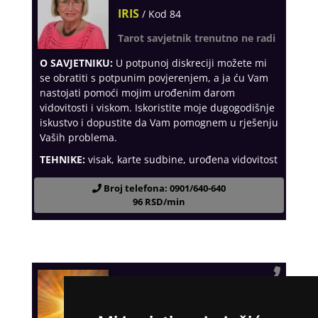
IRIS
/ Kod 84
Tarot savjetnik trenutno ne radi
O SAVJETNIKU:
U potpunoj diskreciji možete mi
se obratiti s potpunim povjerenjem, a ja ću Vam
nastojati pomoći mojim urođenim darom
vidovitosti i viskom. Iskoristite moje dugogodišnje
iskustvo i dopustite da Vam pomognem u rješenju
Vaših problema.
TEHNIKE:
visak, karte sudbine, urođena vidovitost
Broj telefona: 0901/640-640
96 RSD/min
JANA
/ Kod 49