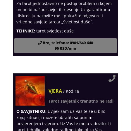
Za tarot jednostavno ne postoji problem u kojem
on ne bi našao savjet ili rješenje Uz garantiranu
diskreciju nazovite me i potražite odgovore i
vrijedne savjete tarota „Svjetlost duše“.
TEHNIKE:
tarot svjetlost duše
Broj telefona: 0901/640-640
96 RSD/min
VJERA
/ Kod 18
Tarot savjetnik trenutno ne radi
O SAVJETNIKU:
Uvijek sam uz Vas te se u bilo
kojoj situaciji možete obratiti sa punim
povjerenjem i vjerom. Uz Vas te moju vidovitost i
tarot tehnike zajedno radimo kako bi za Vas