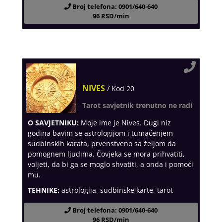
Broj telefona: 0901/640-640
96 RSD/min
NIVES
/ Kod 20
Tarot savjetnik trenutno ne radi
O SAVJETNIKU:
Moje ime je Nives. Dugi niz
godina bavim se astrologijom i tumačenjem
sudbinskih karata, prvenstveno sa željom da
pomognem ljudima. Čovjeka se mora prihvatiti,
voljeti, da bi ga se moglo shvatiti, a onda i pomoći
mu.
TEHNIKE:
astrologija, sudbinske karte, tarot
Broj telefona: 0901/640-640
96 RSD/min