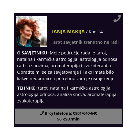
TANJA MARIJA
/ Kod 14
Tarot savjetnik trenutno ne radi
O SAVJETNIKU:
Moje područje rada je tarot,
natalna i karmička astrologija, astrologija odnosa,
rad sa snovima, aromaterapija i zvukoterapija.
Obratite mi se za savjetovanje ili ako imate bilo
kakve nedoumice i potrebno vam je usmjerenje.
TEHNIKE:
tarot, natalna i karmička astrologija,
astrologija odnosa, analiza snova, aromaterapija,
zvukoterapija
Broj telefona: 0901/640-640
96 RSD/min