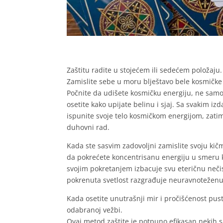
Zaštitu radite u stojećem ili sedećem položaju
Zamislite sebe u moru blještavo bele kosmičke en
Počnite da udišete kosmičku energiju, ne sam
osetite kako upijate belinu i sjaj. Sa svakim izd
ispunite svoje telo kosmičkom energijom, zati
duhovni rad.
Kada ste sasvim zadovoljni zamislite svoju kičm
da pokrećete koncentrisanu energiju u smeru kaz
svojim pokretanjem izbacuje svu eteričnu nečist
pokrenuta svetlost razgrađuje neuravnoteženu i
Kada osetite unutrašnji mir i pročišćenost pust
odabranoj vežbi.
Ovaj metod zaštite je potpuno efikasan nekih 