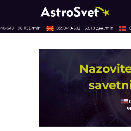
0-640
96 RSD/min
0590/40-602
53,10 ден./min
82
Nazovite
savetn
9