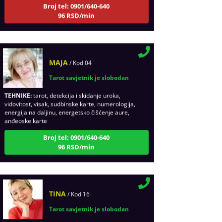
96 RSD/min
MAJA
/ Kod 04
Tarot savjetnik je slobodan
TEHNIKE:
tarot, detekcija i skidanje uroka,
vidovitost, visak, sudbinske karte, numerologija,
energija na daljinu, energetsko čišćenje aure,
anđeoske karte
Broj tel: 0901/640-640
96 RSD/min
TINA
/ Kod 16
Tarot savjetnik je slobodan
TEHNIKE:
psihološki razgovori, sudbinske karte,