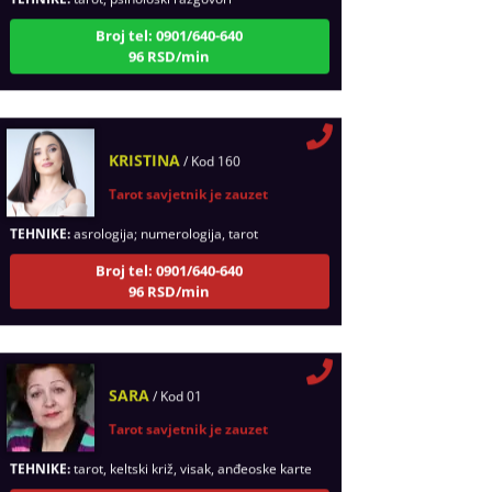
Broj tel: 0901/640-640
96 RSD/min
KRISTINA
/ Kod 160
Tarot savjetnik je zauzet
TEHNIKE:
asrologija; numerologija, tarot
Broj tel: 0901/640-640
96 RSD/min
SARA
/ Kod 01
Tarot savjetnik je zauzet
TEHNIKE:
tarot, keltski križ, visak, anđeoske karte
Broj tel: 0901/640-640