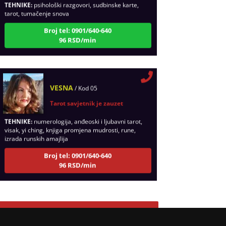
tarot, tumačenje snova
Broj tel: 0901/640-640
96 RSD/min
VESNA
/ Kod 05
Tarot savjetnik je zauzet
TEHNIKE:
numerologija, anđeoski i ljubavni tarot,
visak, yi ching, knjiga promjena mudrosti, rune,
izrada runskih amajlija
Broj tel: 0901/640-640
96 RSD/min
STOJA
/ Kod 31
Pregled svih tarot savetnika
Tarot savjetnik je zauzet