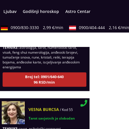
Ljubav
Godišnji horoskop
Astro Centar
ELA
/ Kod 151
0900/830-3330
2,99 €/min
0900/404-444
2,16 €/min
Tarot savjetnik je zauzet
TEHNIKE:
astrologija, tarot, numerološki tarot,
visak, feng shui numerologija, anđeoski brojevi,
tumačenje snova, rune, kristali, reiki, terapija
bojama, anđeoske karte, iscjeljivanje anđeoskim
energijama
Broj tel: 0901/640-640
96 RSD/min
VESNA BURCSA
/ Kod 55
Tarot savjetnik je slobodan
TEHNIKE:
tarot, psihološki razgovori