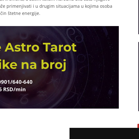
že primenjivati i u drugim situacijama u kojima osoba
ačin štetne energije.
 Astro Tarot
ike na broj
0901/640-640
6 RSD/min