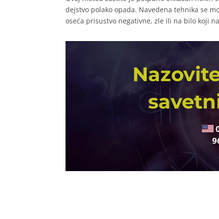
dejstvo polako opada. Navedena tehnika se mo
oseća prisustvo negativne, zle ili na bilo koji n
Nazovite
savetn
9