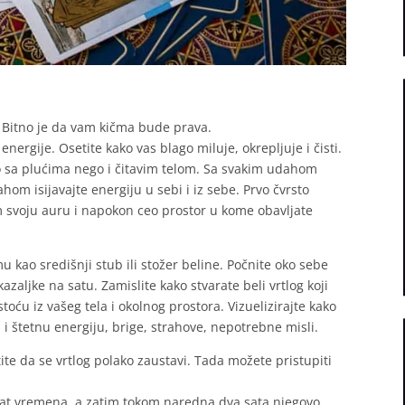
. Bitno je da vam kičma bude prava.
ergije. Osetite kako vas blago miluje, okrepljuje i čisti.
o sa plućima nego i čitavim telom. Sa svakim udahom
ahom isijavajte energiju u sebi i iz sebe. Prvo čvrsto
m svoju auru i napokon ceo prostor u kome obavljate
u kao središnji stub ili stožer beline. Počnite oko sebe
aljke na satu. Zamislite kako stvarate beli vrtlog koji
oću iz vašeg tela i okolnog prostora. Vizuelizirajte kako
 štetnu energiju, brige, strahove, nepotrebne misli.
ite da se vrtlog polako zaustavi. Tada možete pristupiti
sat vremena, a zatim tokom naredna dva sata njegovo