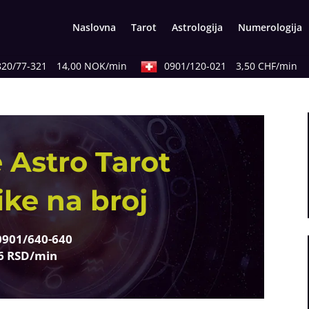
Naslovna
Tarot
Astrologija
Numerologija
0/77-321
14,00 NOK/min
0901/120-021
3,50 CHF/min
 Astro Tarot
ike na broj
0901/640-640
6 RSD/min