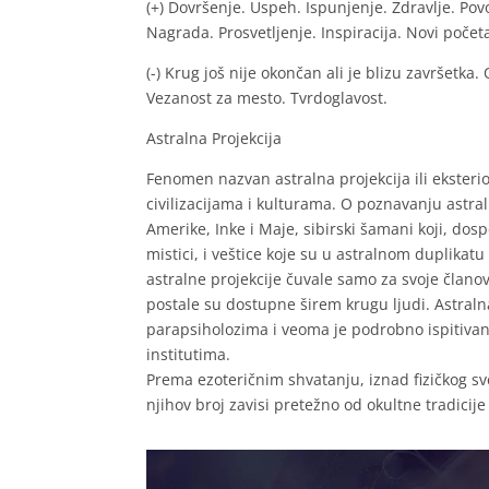
(+) Dovršenje. Uspeh. Ispunjenje. Zdravlje. Pov
Nagrada. Prosvetljenje. Inspiracija. Novi poče
(-) Krug još nije okončan ali je blizu završetka
Vezanost za mesto. Tvrdoglavost.
Astralna Projekcija
Fenomen nazvan astralna projekcija ili eksterio
civilizacijama i kulturama. O poznavanju astra
Amerike, Inke i Maje, sibirski šamani koji, do
mistici, i veštice koje su u astralnom duplikat
astralne projekcije čuvale samo za svoje člano
postale su dostupne širem krugu ljudi. Astral
parapsiholozima i veoma je podrobno ispitivan
institutima.
Prema ezoteričnim shvatanju, iznad fizičkog svet
njihov broj zavisi pretežno od okultne tradicije k