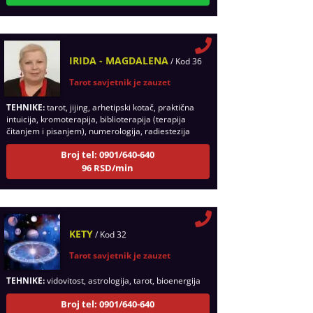
IRIDA - MAGDALENA
/ Kod 36
Tarot savjetnik je zauzet
TEHNIKE:
tarot, jijing, arhetipski kotač, praktična
intuicija, kromoterapija, biblioterapija (terapija
čitanjem i pisanjem), numerologija, radiestezija
Broj tel: 0901/640-640
96 RSD/min
KETY
/ Kod 32
Tarot savjetnik je zauzet
TEHNIKE:
vidovitost, astrologija, tarot, bioenergija
Broj tel: 0901/640-640
96 RSD/min