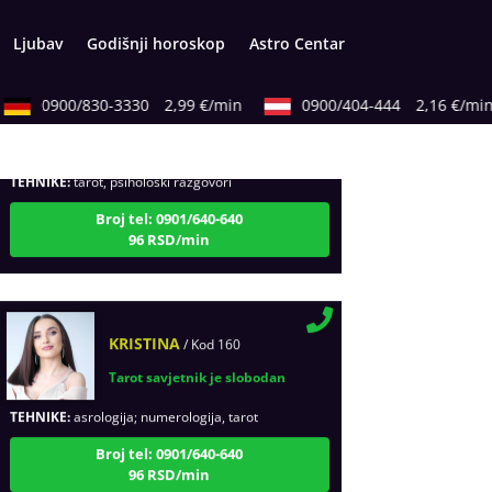
Ljubav
Godišnji horoskop
Astro Centar
VESNA BURCSA
/ Kod 55
0900/830-3330
2,99 €/min
0900/404-444
2,16 €/min
Tarot savjetnik je slobodan
TEHNIKE:
tarot, psihološki razgovori
Broj tel: 0901/640-640
96 RSD/min
KRISTINA
/ Kod 160
Tarot savjetnik je slobodan
TEHNIKE:
asrologija; numerologija, tarot
Broj tel: 0901/640-640
96 RSD/min