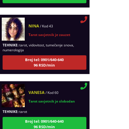
NINA
/ Kod 43
Tarot savjetnik je zauzet
TEHNIKE:
tarot, vidovitost, tumečenje snova,
numerologija
Broj tel: 0901/640-640
96 RSD/min
VANESA
/ Kod 60
Tarot savjetnik je slobodan
TEHNIKE:
tarot
Broj tel: 0901/640-640
96 RSD/min