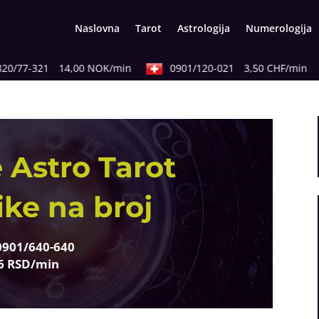
Naslovna
Tarot
Astrologija
Numerologija
/77-321
14,00 NOK/min
0901/120-021
3,50 CHF/min
 Astro Tarot
ike na broj
0901/640-640
6 RSD/min