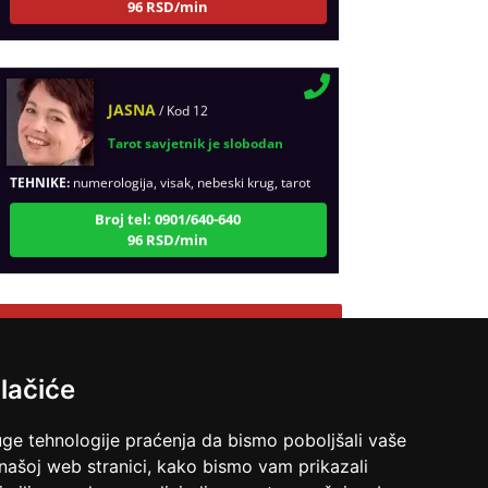
JASNA
/ Kod 12
Tarot savjetnik je slobodan
TEHNIKE:
numerologija, visak, nebeski krug, tarot
Broj tel: 0901/640-640
96 RSD/min
EVITA
/ Kod 52
Pregled svih tarot savetnika
Tarot savjetnik je slobodan
lačiće
TEHNIKE:
tarot
Broj tel: 0901/640-640
uge tehnologije praćenja da bismo poboljšali vaše
96 RSD/min
 našoj web stranici, kako bismo vam prikazali