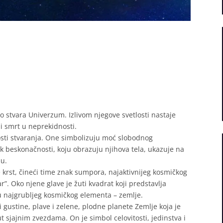
o stvara Univerzum. Izlivom njegove svetlosti nastaje
 i smrt u neprekidnosti.
dosti stvaranja. One simbolizuju moć slobodnog
k beskonačnosti, koju obrazuju njihova tela, ukazuje na
mu.
 krst, čineći time znak sumpora, najaktivnijeg kosmičkog
ar”. Oko njene glave je žuti kvadrat koji predstavlja
ju najgrubljeg kosmičkog elementa – zemlje.
i gustine, plave i zelene, plodne planete Zemlje koja je
t sjajnim zvezdama. On je simbol celovitosti, jedinstva i