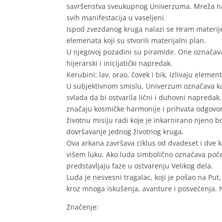
savršenstva sveukupnog Univerzuma. Mreža na k
svih manifestacija u vaseljeni.
Ispod zvezdanog kruga nalazi se Hram materije.
elemenata koji su stvorili materijalni plan.
U njegovoj pozadini su piramide. One označavaj
hijerarski i inicijatički napredak.
Kerubini: lav, orao, čovek i bik, izlivaju eleme
U subjektivnom smislu, Univerzum označava kar
svlada da bi ostvarila lični i duhovni napreda
značaju kosmičke harmonije i prihvata odgovorn
životnu misiju radi koje je inkarnirano njeno 
dovršavanje jednog životnog kruga.
Ova arkana završava ciklus od dvadeset i dve ka
višem luku. Ako luda simbolično označava poče
predstavljaju faze u ostvarenju Velikog dela.
Luda je nesvesni tragalac, koji je pošao na Put
kroz mnoga iskušenja, avanture i posvećenja. N
Značenje: