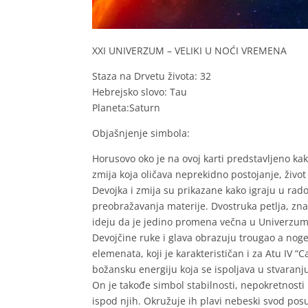
XXI UNIVERZUM – VELIKI U NOĆI VREMENA
Staza na Drvetu života: 32
Hebrejsko slovo: Tau
Planeta:Saturn
Objašnjenje simbola:
Horusovo oko je na ovoj karti predstavljeno kak
zmija koja oličava neprekidno postojanje, život
Devojka i zmija su prikazane kako igraju u ra
preobražavanja materije. Dvostruka petlja, zna
ideju da je jedino promena večna u Univerzu
Devojčine ruke i glava obrazuju trougao a noge
elemenata, koji je karakterističan i za Atu IV “C
božansku energiju koja se ispoljava u stvaran
On je takođe simbol stabilnosti, nepokretnosti 
ispod njih. Okružuje ih plavi nebeski svod posu