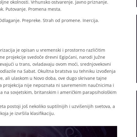
oljne okolnosti. Vrhunsko ostvarenje. Javno priznanje.
tak. Putovanje. Promena mesta.
. Odlaganje. Prepreke. Strah od promene. Inercija.
rizacija je opisan u vremenski i prostorno različitim
lne projekcije svedoče drevni Egipćani, narodi Južne
spevajući u trans, ovladavaju ovom moći, srednjovekovni
u odlazile na Sabat. Okultna bratstva su tehniku izvođenja
ve, ali ulaskom u Novo doba, ove dugo skrivane tajne
na projekcija nije nepoznata ni savremenim naučnicima i
a na sovjetskim, britanskim i američkim parapsihološkim
a postoji još nekoliko suptilnijih i uzvišenijih svetova, a
oja je izvršila klasifikaciju.