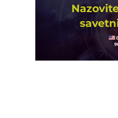
Nazovite
savetn
9