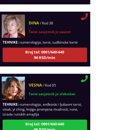
DINA
/ Kod 38
Tarot savjetnik je zauzet
TEHNIKE:
numerologija, tarot, sudbinske karte
Broj tel: 0901/640-640
96 RSD/min
VESNA
/ Kod 05
Tarot savjetnik je slobodan
TEHNIKE:
numerologija, anđeoski i ljubavni tarot,
visak, yi ching, knjiga promjena mudrosti, rune,
izrada runskih amajlija
Broj tel: 0901/640-640
96 RSD/min