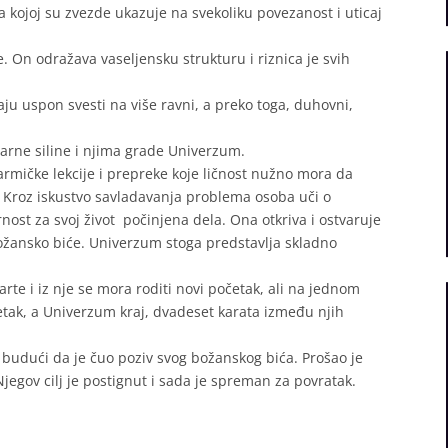
ojoj su zvezde ukazuje na svekoliku povezanost i uticaj
 On odražava vaseljensku strukturu i riznica je svih
u uspon svesti na više ravni, a preko toga, duhovni,
ntarne siline i njima grade Univerzum.
mičke lekcije i prepreke koje ličnost nužno mora da
k. Kroz iskustvo savladavanja problema osoba uči o
ost za svoj život počinjena dela. Ona otkriva i ostvaruje
božansko biće. Univerzum stoga predstavlja skladno
rte i iz nje se mora roditi novi početak, ali na jednom
tak, a Univerzum kraj, dvadeset karata između njih
, budući da je čuo poziv svog božanskog bića. Prošao je
jegov cilj je postignut i sada je spreman za povratak.