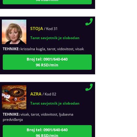
STOJA
/ Kod 31
Tarot savjetnik je slobodan
TEHNIKE:
kristalna kugla, tarot, vidovitost, visak
Broj tel: 0901/640-640
96 RSD/min
AZRA
/ Kod 02
Tarot savjetnik je slobodan
TEHNIKE:
visak, tarot, vidovitost, ljubavna
predviđanja
Broj tel: 0901/640-640
96 RSD/min