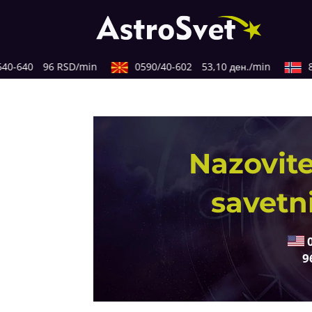
-640
96 RSD/min
0590/40-602
53,10 ден./min
820
Nazovite
savetn
9