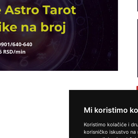
 Astro Tarot
ike na broj
0901/640-640
6 RSD/min
Mi koristimo ko
Koristimo kolačiće i dr
korisničko iskustvo na