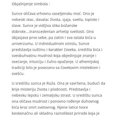
Objašnjenje simbola :
Sunce oličava vrhovnu vaseljensku moć. Ono je
nebeski otac, davalac života, sjaja, svetla, toplote i
slave. Sunce je vidljiva slika božanske
dobrote….transcedentan arhetip svetlosti. Ono
objasjava prvo sebe, pa zatim i sva ostala bića u
univerzumu. U individualnom smislu, Sunce
predstavlja suštinu i karakter čoveka, središta bića i
sveobuhvatnu mudrost koja objedinjuje znanje i
osećanje, intuiciju i čulno opažanje. U alhemijskoj
tradiciji bilo je povezano sa čovekovim intelektom i
svešću.
U središtu sunca je Ruža. Ona je savršena, budući da
krije misteriju života i plodnosti. Predstavlja i
nebesku lepotu i zemaljsku strast. U središtu sunca
ona oličava mudrost i ponovno rođenje duhovnog
bića kroz smrt svetovnog. Njene latice tvore
beskonačnu ali skladnu raznolikost prirode koja je