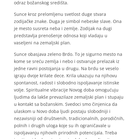
odraz božanskog središta.
Sunce kroz prelomljenu svetlost duge stvara
zodijačke znake. Duga je simbol nebeske slave. Ona
je mesto susreta neba i zemlje. Zodijak na dugi
predstavlja prenošenje odnosa koji vladaju u
vaseljeni na zemaljski plan.
Sunce obasjava zeleno Brdo. To je sigurno mesto na
kome se sreću zemlja i nebo i ostvaruje prelazak iz
jedne ravni postojanja u drugu. Na brdu se veselo
igraju dvoje krilate dece. Krila ukazuju na njihovu
spontanost, radost i slobodno ispoljavanje istinske
volje. Spiritualne vibracije Novog doba omogućuju
ljudima da lakše prevazilaze zemaljski plan i stupaju
u kontakt sa božanskim. Svedoci smo činjenica da
ulaskom u Novo doba ljudi postaju slobodniji i
nezavisniji od društvenih, tradicionalnih, porodičnih,
polnih i drugih uloga koje su ih ograničavale u
ispoljavanju njihovih prirodnih potencijala. Treba