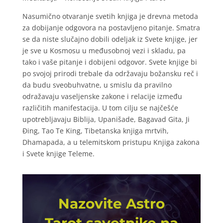
Nasumično otvaranje svetih knjiga je drevna metoda
za dobijanje odgovora na postavljeno pitanje. Smatra
se da niste slučajno dobili odeljak iz Svete knjige, jer
je sve u Kosmosu u međusobnoj vezi i skladu, pa
tako i vaše pitanje i dobijeni odgovor. Svete knjige bi
po svojoj prirodi trebale da održavaju božansku reč i
da budu sveobuhvatne, u smislu da pravilno
odražavaju vaseljenske zakone i relacije između
različitih manifestacija. U tom cilju se najčešće
upotrebljavaju Biblija, Upanišade, Bagavad Gita, Ji
Đing, Tao Te King, Tibetanska knjiga mrtvih,
Dhamapada, a u telemitskom pristupu Knjiga zakona
i Svete knjige Teleme.
Nazovite Astro