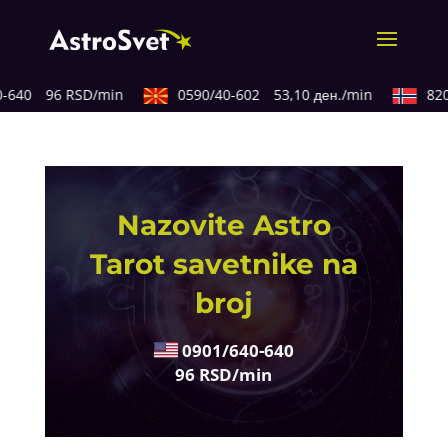
640
96 RSD/min
0590/40-602
53,10 ден./min
820/
Nazovite Astro
Tarot savetnike na
broj
0901/640-640
96 RSD/min