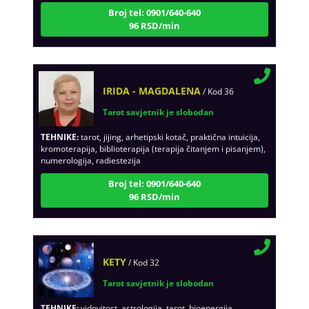
96 RSD/min
IRIDA - MAGDALENA
/ Kod 36
Tarot savjetnik je slobodan
TEHNIKE:
tarot, jijing, arhetipski kotač, praktična intuicija,
kromoterapija, biblioterapija (terapija čitanjem i pisanjem),
numerologija, radiestezija
Broj tel: 0901/640-640
96 RSD/min
KETY
/ Kod 32
Tarot savjetnik je slobodan
TEHNIKE:
vidovitost, astrologija, tarot, bioenergija