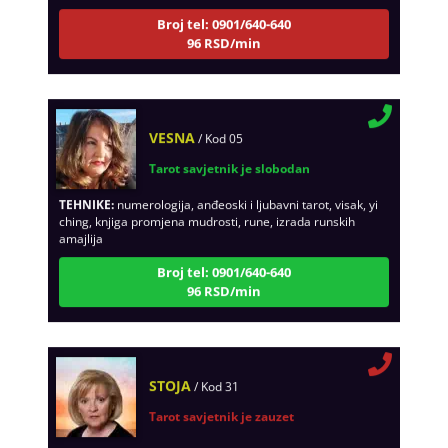
Broj tel: 0901/640-640
96 RSD/min
VESNA
/ Kod 05
Tarot savjetnik je slobodan
TEHNIKE:
numerologija, anđeoski i ljubavni tarot, visak, yi
ching, knjiga promjena mudrosti, rune, izrada runskih
amajlija
Broj tel: 0901/640-640
96 RSD/min
STOJA
/ Kod 31
Tarot savjetnik je zauzet
TEHNIKE:
kristalna kugla, tarot, vidovitost, visak