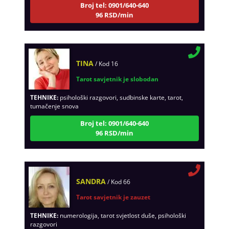
96 RSD/min
TINA
/ Kod 16
Tarot savjetnik je slobodan
TEHNIKE:
psihološki razgovori, sudbinske karte, tarot,
tumačenje snova
Broj tel: 0901/640-640
96 RSD/min
SANDRA
/ Kod 66
Tarot savjetnik je zauzet
TEHNIKE:
numerologija, tarot svjetlost duše, psihološki
razgovori