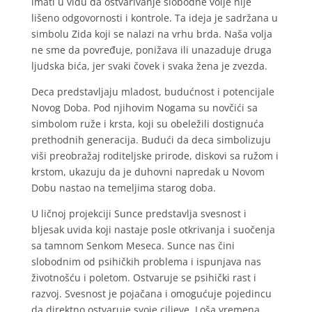
imati u vidu da ostvarivanje slobodne volje nije
lišeno odgovornosti i kontrole. Ta ideja je sadržana u
simbolu Zida koji se nalazi na vrhu brda. Naša volja
ne sme da povređuje, ponižava ili unazaduje druga
ljudska bića, jer svaki čovek i svaka žena je zvezda.
Deca predstavljaju mladost, budućnost i potencijale
Novog Doba. Pod njihovim Nogama su novčići sa
simbolom ruže i krsta, koji su obeležili dostignuća
prethodnih generacija. Budući da deca simbolizuju
viši preobražaj roditeljske prirode, diskovi sa ružom i
krstom, ukazuju da je duhovni napredak u Novom
Dobu nastao na temeljima starog doba.
U ličnoj projekciji Sunce predstavlja svesnost i
bljesak uvida koji nastaje posle otkrivanja i suočenja
sa tamnom Senkom Meseca. Sunce nas čini
slobodnim od psihičkih problema i ispunjava nas
životnošću i poletom. Ostvaruje se psihički rast i
razvoj. Svesnost je pojačana i omogućuje pojedincu
da direktno ostvaruje svoje ciljeve. Loša vremena