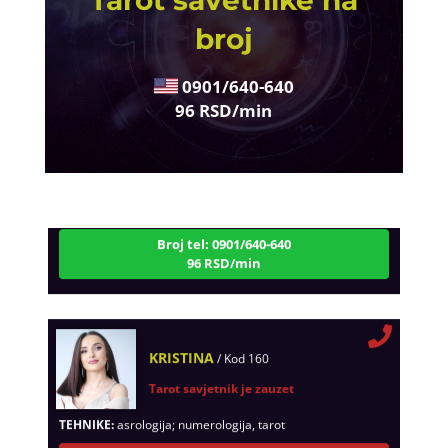
Tarot savetnike na
broj
0901/640-640
96 RSD/min
VESNA BURCSA
/ Kod 55
Tarot savjetnik je slobodan
TEHNIKE:
tarot, psihološki razgovori
Broj tel: 0901/640-640
96 RSD/min
KRISTINA
/ Kod 160
Tarot savjetnik je zauzet
TEHNIKE:
asrologija; numerologija, tarot
Broj tel: 0901/640-640