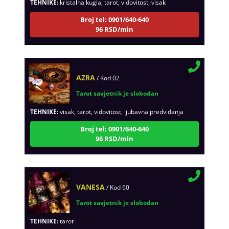
Broj tel: 0901/640-640
96 RSD/min
AZRA
/ Kod 02
Tarot savjetnik je slobodan
TEHNIKE:
visak, tarot, vidovitost, ljubavna predviđanja
Broj tel: 0901/640-640
96 RSD/min
VANESA
/ Kod 60
Tarot savjetnik je slobodan
TEHNIKE:
tarot
Broj tel: 0901/640-640