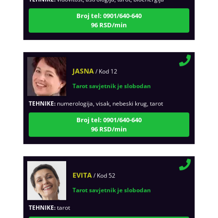
Broj tel: 0901/640-640
96 RSD/min
JASNA
/ Kod 12
Tarot savjetnik je slobodan
TEHNIKE:
numerologija, visak, nebeski krug, tarot
Broj tel: 0901/640-640
96 RSD/min
EVITA
/ Kod 52
Tarot savjetnik je slobodan
TEHNIKE:
tarot
Broj tel: 0901/640-640