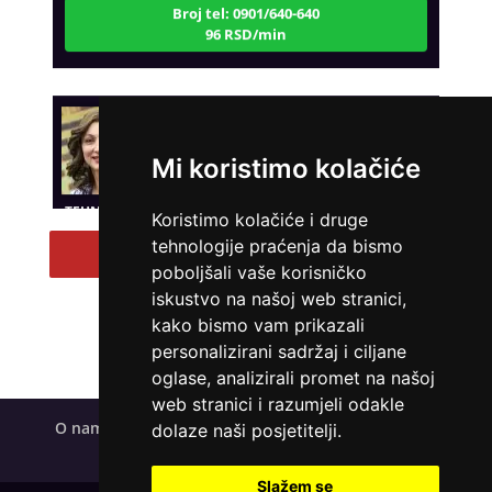
96 RSD/min
VESNA BURCSA
/ Kod 55
Tarot savjetnik je slobodan
Mi koristimo kolačiće
TEHNIKE:
tarot, psihološki razgovori
Koristimo kolačiće i druge
Broj tel: 0901/640-640
tehnologije praćenja da bismo
96 RSD/min
Pregled svih tarot savetnika
poboljšali vaše korisničko
iskustvo na našoj web stranici,
kako bismo vam prikazali
personalizirani sadržaj i ciljane
KRISTINA
/ Kod 160
oglase, analizirali promet na našoj
Tarot savjetnik je zauzet
web stranici i razumjeli odakle
TEHNIKE:
asrologija; numerologija, tarot
O nama
Uveti korištenja
Polica privatnosti
dolaze naši posjetitelji.
Kolačići
Broj tel: 0901/640-640
96 RSD/min
Slažem se