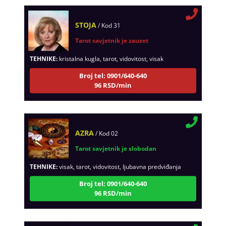
STOJA
/ Kod 31
Tarot savjetnik je zauzet
TEHNIKE:
kristalna kugla, tarot, vidovitost, visak
Broj tel: 0901/640-640
96 RSD/min
AZRA
/ Kod 02
Tarot savjetnik je slobodan
TEHNIKE:
visak, tarot, vidovitost, ljubavna predviđanja
Broj tel: 0901/640-640
96 RSD/min