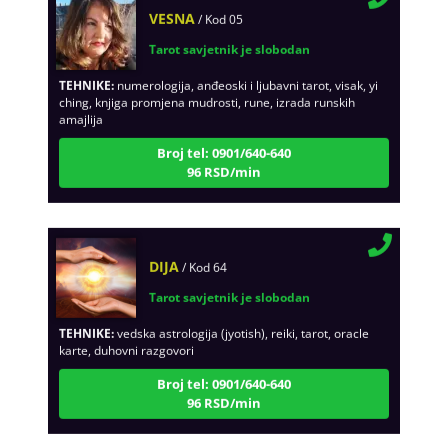
VESNA
/ Kod 05
Tarot savjetnik je slobodan
TEHNIKE:
numerologija, anđeoski i ljubavni tarot, visak, yi
ching, knjiga promjena mudrosti, rune, izrada runskih
amajlija
Broj tel: 0901/640-640
96 RSD/min
DIJA
/ Kod 64
Tarot savjetnik je slobodan
TEHNIKE:
vedska astrologija (jyotish), reiki, tarot, oracle
karte, duhovni razgovori
Broj tel: 0901/640-640
96 RSD/min