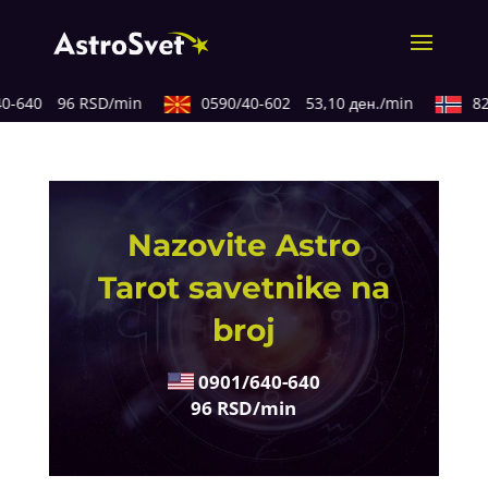
0-640
96 RSD/min
0590/40-602
53,10 ден./min
820
Nazovite Astro
Tarot savetnike na
broj
0901/640-640
96 RSD/min