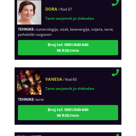
DORA
/ Kod 37
Tarot savjetnik je slobodan
TEHNIKE:
numerologija, visak, bioenergija, svijeće, tarot,
psihološki razgovori
Broj tel: 0901/640-640
96 RSD/min
VANESA
/ Kod 60
Tarot savjetnik je slobodan
TEHNIKE:
tarot
Broj tel: 0901/640-640
96 RSD/min