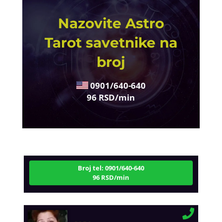
Nazovite Astro
Tarot savetnike na
broj
0901/640-640
96 RSD/min
DI (DIJANA)
/ Kod 67
Tarot savjetnik je slobodan
TEHNIKE:
astrologija, numerlogija, tarot
Broj tel: 0901/640-640
96 RSD/min
SARA
/ Kod 01