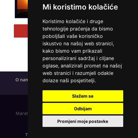
Mi koristimo kolačiće
Tarot savjetnik je slobodan
TEHNIKE:
astrologija, numerlogija, tarot
Koristimo kolačiće i druge
Broj tel: 0901/640-640
tehnologije praćenja da bismo
Pregled svih tarot savetnika
96 RSD/min
poboljšali vaše korisničko
iskustvo na našoj web stranici,
kako bismo vam prikazali
personalizirani sadržaj i ciljane
SARA
/ Kod 01
oglase, analizirali promet na našoj
Tarot savjetnik je slobodan
web stranici i razumjeli odakle
O nama
Uveti korištenja
Polica privatnosti
dolaze naši posjetitelji.
TEHNIKE:
tarot, keltski križ, visak, anđeoske karte
Kolačići
Broj tel: 0901/640-640
Slažem se
96 RSD/min
Odbijam
Maratela mreže d.o.o. - Usluge mogu koristiti osobe
starije od +18 godina
Promjeni moje postavke
MojTarot.com
|
AstroSavjetnici.com
|
DOMINIK
/ Kod 127
TarotSavjetnici.com
|
Gatanjeizkave.com