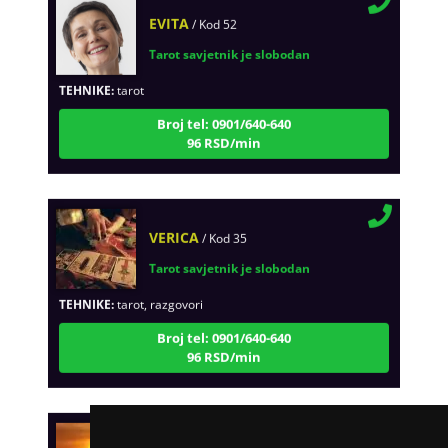
EVITA
/ Kod 52
Tarot savjetnik je slobodan
TEHNIKE:
tarot
Broj tel: 0901/640-640
96 RSD/min
VERICA
/ Kod 35
Tarot savjetnik je slobodan
TEHNIKE:
tarot, razgovori
Broj tel: 0901/640-640
96 RSD/min
DI (DIJANA)
/ Kod 67