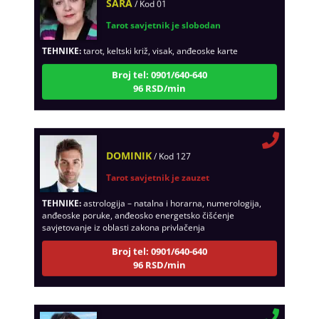
Tarot savjetnik je slobodan
TEHNIKE:
tarot, keltski križ, visak, anđeoske karte
Broj tel: 0901/640-640
96 RSD/min
DOMINIK
/ Kod 127
Tarot savjetnik je zauzet
TEHNIKE:
astrologija – natalna i horarna, numerologija,
anđeoske poruke, anđeosko energetsko čišćenje
savjetovanje iz oblasti zakona privlačenja
Broj tel: 0901/640-640
96 RSD/min