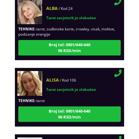
ALBA
/ Kod 24
Tarot savjetnik je slobodan
TEHNIKE:
tarot, sudbinske karte, crowley, visak, molitve,
podizanje energije
Broj tel: 0901/640-640
96 RSD/min
ALISA
/ Kod 106
Tarot savjetnik je slobodan
TEHNIKE:
tarot
Broj tel: 0901/640-640
96 RSD/min