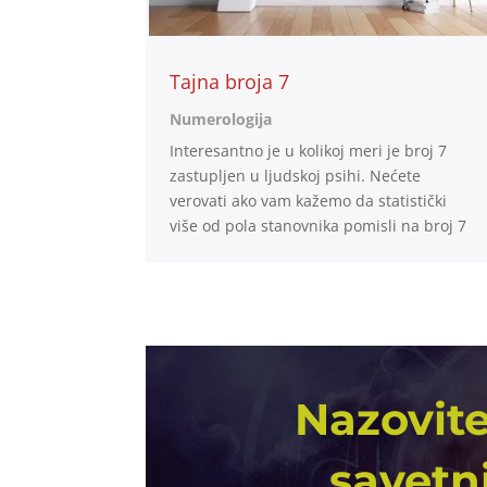
Tajna broja 7
Numerologija
Interesantno je u kolikoj meri je broj 7
zastupljen u ljudskoj psihi. Nećete
verovati ako vam kažemo da statistički
više od pola stanovnika pomisli na broj 7
Nazovite
savetn