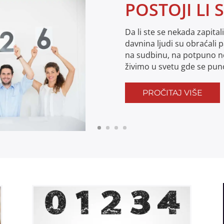
POSTOJI LI
Da li ste se nekada zapital
davnina ljudi su obraćali p
na sudbinu, na potpuno n
živimo u svetu gde se pun
PROČITAJ VIŠE