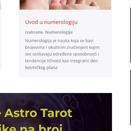
Uvod u numerologiju
Izabrane
,
Numerologija
Numerologija je nauka koja se bavi
brojevima i okultnim značenjem kojim
oni oslikavaju određene sposobnosti i
tendencije ličnosti kao integralni deo
kosmičkog plana
 Astro Tarot
ike na broj