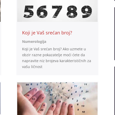
Koji je Vaš srećan broj?
Numerologija
Koji je Vaš srećan broj? Ako uzmete u
obzir razne pokazatelje moći ćete da
napravite niz brojeva karakterističnih za
vašu ličnost