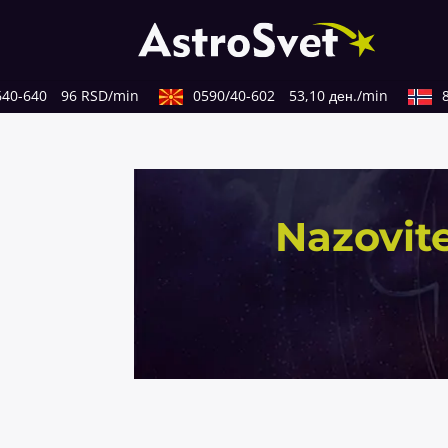
0-640
96 RSD/min
0590/40-602
53,10 ден./min
82
Nazovite