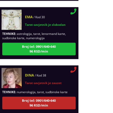
EMA
/ Kod 30
Tarot savjetnik je slobodan
TEHNIKE:
astrologija, tarot, lenormand karte,
sudbinske karte, numerologija
Broj tel: 0901/640-640
96 RSD/min
DINA
/ Kod 38
Tarot savjetnik je zauzet
TEHNIKE:
numerologija, tarot, sudbinske karte
Broj tel: 0901/640-640
96 RSD/min