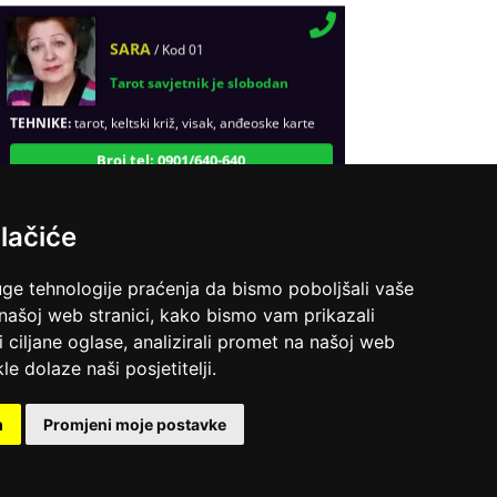
SARA
/ Kod 01
Tarot savjetnik je slobodan
TEHNIKE:
tarot, keltski križ, visak, anđeoske karte
Broj tel: 0901/640-640
96 RSD/min
Pregled svih tarot savetnika
lačiće
VESNA
/ Kod 05
uge tehnologije praćenja da bismo poboljšali vaše
Tarot savjetnik je zauzet
 našoj web stranici, kako bismo vam prikazali
TEHNIKE:
numerologija, anđeoski i ljubavni tarot,
i ciljane oglase, analizirali promet na našoj web
visak, yi ching, knjiga promjena mudrosti, rune,
le dolaze naši posjetitelji.
izrada runskih amajlija
Broj tel: 0901/640-640
m
Promjeni moje postavke
96 RSD/min