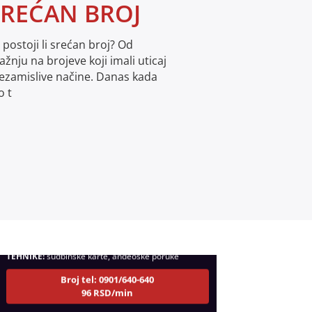
 SREĆAN BROJ
i postoji li srećan broj? Od
ažnju na brojeve koji imali uticaj
ezamislive načine. Danas kada
o t
LUCIJA
/ Kod #136
Tarot savjetnik je zauzet
TEHNIKE:
sudbinske karte, anđeoske poruke
Broj tel: 0901/640-640
96 RSD/min