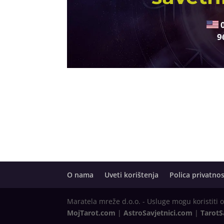
9
O nama
Uveti korištenja
Polica privatnos
Maratela mreže d.o.o. - Usluge mogu koristiti 
MojTarot.com
|
AstroSavjetnici.com
|
TarotS