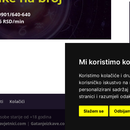
0901/640-640
6 RSD/min
Mi koristimo ko
Koristimo kolačiće i dr
korisničko iskustvo na
personalizirani sadržaj 
stranici i razumjeli odak
ti
Kolačići
Slažem se
Odbija
osobe starije od +18 godina
avjetnici.com
|
Gatanjeizkave.com