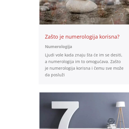
Zašto je numerologija korisna?
Numerologija
Ljudi vole kada znaju šta će im se desiti,
a numerologija im to omogućava. Zašto
je numerologija korisna i čemu sve može
da posluži