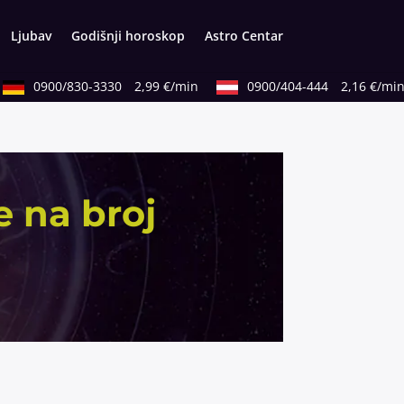
Ljubav
Godišnji horoskop
Astro Centar
0900/830-3330
2,99 €/min
0900/404-444
2,16 €/min
e na broj