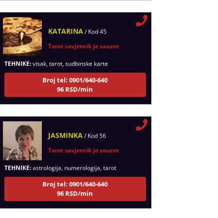
KATARINA
/ Kod 45
Tarot savjetnik je zauzet
TEHNIKE:
visak, tarot, sudbinske karte
Broj tel: 0901/640-640
96 RSD/min
JASMINKA
/ Kod 56
Tarot savjetnik je zauzet
TEHNIKE:
astrologija, numerologija, tarot
Broj tel: 0901/640-640
96 RSD/min