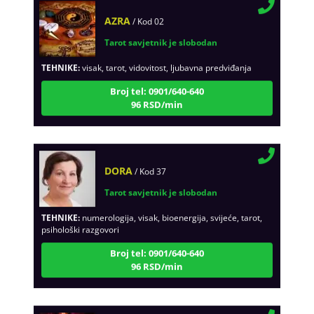
AZRA
/ Kod 02
Tarot savjetnik je slobodan
TEHNIKE:
visak, tarot, vidovitost, ljubavna predviđanja
Broj tel: 0901/640-640
96 RSD/min
DORA
/ Kod 37
Tarot savjetnik je slobodan
TEHNIKE:
numerologija, visak, bioenergija, svijeće, tarot,
psihološki razgovori
Broj tel: 0901/640-640
96 RSD/min