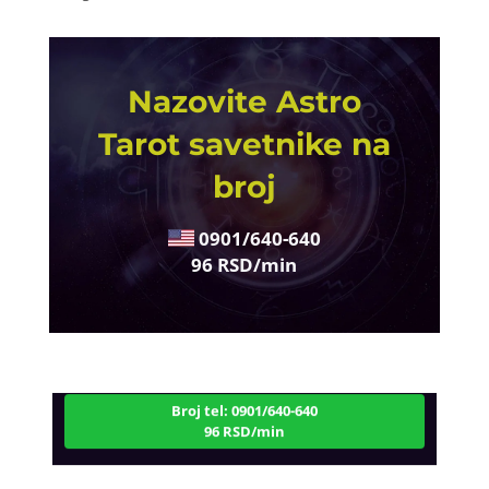
Nazovite Astro
Tarot savetnike na
broj
0901/640-640
96 RSD/min
VESNA BURCSA
/ Kod 55
Tarot savjetnik je slobodan
TEHNIKE:
tarot, psihološki razgovori
Broj tel: 0901/640-640
96 RSD/min