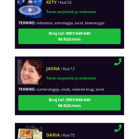
Tarot savjetnik je slobodan
TEHNIKE:
vidovitost, astrologija, tarot, bioenergija
Broj tel: 0901/640-640
96 RSD/min
JASNA
/ Kod 12
Tarot savjetnik je slobodan
TEHNIKE:
numerologija, visak, nebeski krug, tarot
Broj tel: 0901/640-640
96 RSD/min
DARIA
/ Kod 75
Tarot savjetnik je slobodan