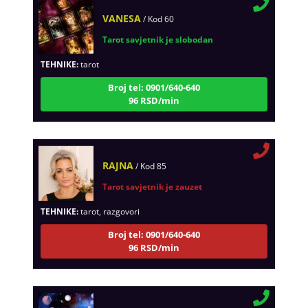
VANESA
/ Kod 60
Tarot savjetnik je slobodan
TEHNIKE:
tarot
Broj tel: 0901/640-640
96 RSD/min
RAJNA
/ Kod 85
Tarot savjetnik je zauzet
TEHNIKE:
tarot, razgovori
Broj tel: 0901/640-640
96 RSD/min
KETY
/ Kod 32