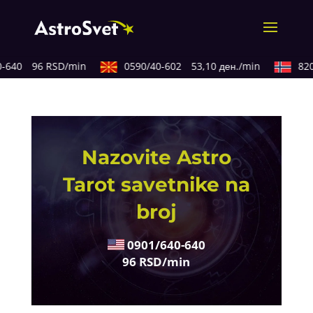
640
96 RSD/min
0590/40-602
53,10 ден./min
820/
Nazovite Astro
Tarot savetnike na
broj
0901/640-640
96 RSD/min