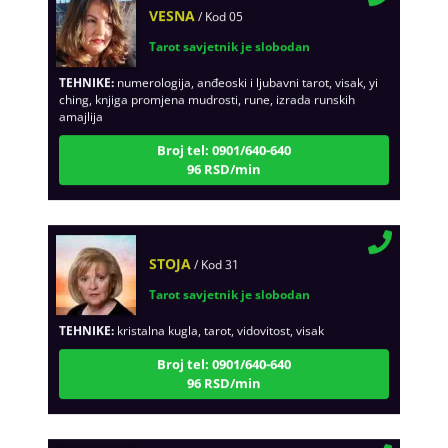
Tarot savjetnik je slobodan
TEHNIKE:
numerologija, anđeoski i ljubavni tarot, visak, yi
ching, knjiga promjena mudrosti, rune, izrada runskih
amajlija
Broj tel: 0901/640-640
96 RSD/min
STOJA
/ Kod 31
Tarot savjetnik je slobodan
TEHNIKE:
kristalna kugla, tarot, vidovitost, visak
Broj tel: 0901/640-640
96 RSD/min