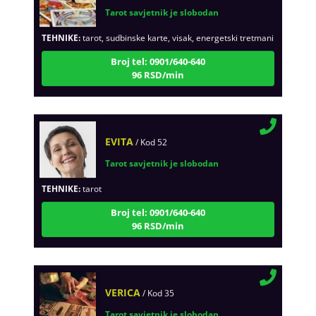
TEHNIKE:
tarot, sudbinske karte, visak, energetski tretmani
Broj tel: 0901/640-640
96 RSD/min
EVITA
/ Kod 52
Tarot savjetnik je slobodan
TEHNIKE:
tarot
Broj tel: 0901/640-640
96 RSD/min
VERICA
/ Kod 35
Tarot savjetnik je slobodan