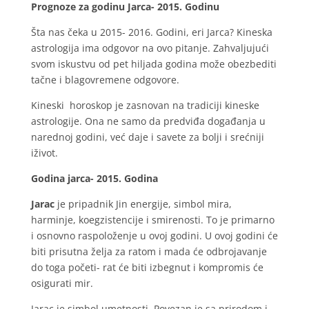
Prognoze za godinu Jarca- 2015. Godinu
Šta nas čeka u 2015- 2016. Godini, eri Jarca? Kineska
astrologija ima odgovor na ovo pitanje. Zahvaljujući
svom iskustvu od pet hiljada godina može obezbediti
tačne i blagovremene odgovore.
Kineski horoskop je zasnovan na tradiciji kineske
astrologije. Ona ne samo da predviđa događanja u
narednoj godini, već daje i savete za bolji i srećniji
iživot.
Godina jarca- 2015. Godina
Jarac
je pripadnik Jin energije, simbol mira,
harminje, koegzistencije i smirenosti. To je primarno
i osnovno raspoloženje u ovoj godini. U ovoj godini će
biti prisutna želja za ratom i mada će odbrojavanje
do toga početi- rat će biti izbegnut i kompromis će
osigurati mir.
Jarac je simbol umetnosti. Povezan je sa prirodom i