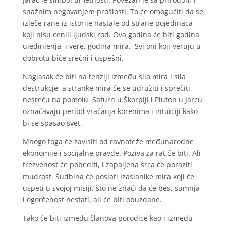
snažnim negovanjem prošlosti. To će omogućiti da se
izleče rane iz istorije nastale od strane pojedinaca
koji nisu cenili ljudski rod. Ova godina će biti godina
ujedinjenja i vere, godina mira. Svi oni koji veruju u
dobrotu biće srećni i uspešni.
Naglasak će biti na tenziji između sila mira i sila
destrukcje, a stranke mira će se udružiti i sprečiti
nesreću na pomolu. Saturn u Škorpiji i Pluton u Jarcu
označavaju period vraćanja korenima i intuiciji kako
bi se spasao svet.
Mnogo toga će zavisiti od ravnoteže međunarodne
ekonomije i socijalne pravde. Poziva za rat će biti. Ali
trezvenost će pobediti, i zapaljena srca će poraziti
mudrost. Sudbina će poslati izaslanike mira koji će
uspeti u svojoj misiji, što ne znači da će bes, sumnja
i ogorčenost nestati, ali će biti obuzdane.
Tako će biti između članova porodice kao i između