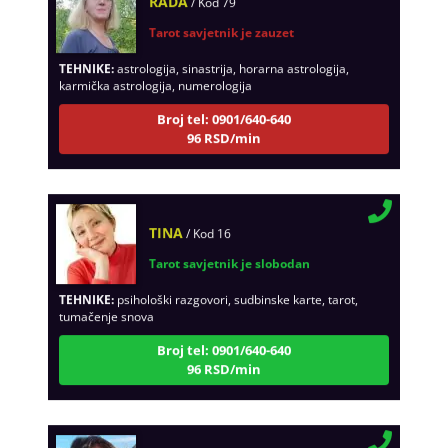
Tarot savjetnik je zauzet
TEHNIKE:
astrologija, sinastrija, horarna astrologija,
karmička astrologija, numerologija
Broj tel: 0901/640-640
96 RSD/min
TINA
/ Kod 16
Tarot savjetnik je slobodan
TEHNIKE:
psihološki razgovori, sudbinske karte, tarot,
tumačenje snova
Broj tel: 0901/640-640
96 RSD/min
VESNA
/ Kod 05