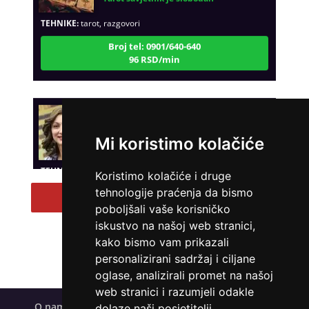
TEHNIKE:
tarot, razgovori
Broj tel: 0901/640-640
96 RSD/min
VESNA BURCSA
/ Kod 55
Tarot savjetnik je slobodan
Mi koristimo kolačiće
TEHNIKE:
tarot, psihološki razgovori
Koristimo kolačiće i druge
Broj tel: 0901/640-640
tehnologije praćenja da bismo
96 RSD/min
Pregled svih tarot savetnika
poboljšali vaše korisničko
iskustvo na našoj web stranici,
kako bismo vam prikazali
personalizirani sadržaj i ciljane
KRISTINA
/ Kod 160
oglase, analizirali promet na našoj
Tarot savjetnik je slobodan
web stranici i razumjeli odakle
TEHNIKE:
asrologija; numerologija, tarot
O nama
Uveti korištenja
Polica privatnosti
dolaze naši posjetitelji.