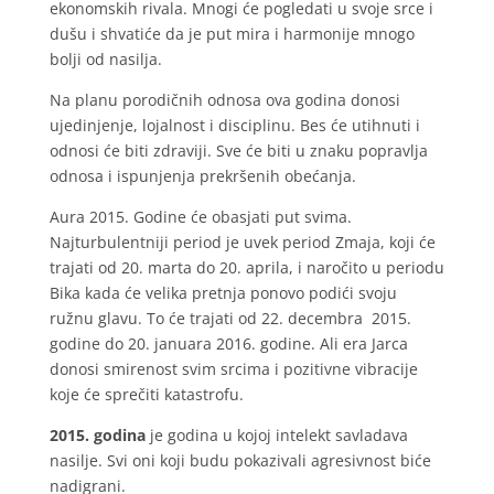
ekonomskih rivala. Mnogi će pogledati u svoje srce i
dušu i shvatiće da je put mira i harmonije mnogo
bolji od nasilja.
Na planu porodičnih odnosa ova godina donosi
ujedinjenje, lojalnost i disciplinu. Bes će utihnuti i
odnosi će biti zdraviji. Sve će biti u znaku popravlja
odnosa i ispunjenja prekršenih obećanja.
Aura 2015. Godine će obasjati put svima.
Najturbulentniji period je uvek period Zmaja, koji će
trajati od 20. marta do 20. aprila, i naročito u periodu
Bika kada će velika pretnja ponovo podići svoju
ružnu glavu. To će trajati od 22. decembra 2015.
godine do 20. januara 2016. godine. Ali era Jarca
donosi smirenost svim srcima i pozitivne vibracije
koje će sprečiti katastrofu.
2015. godina
je godina u kojoj intelekt savladava
nasilje. Svi oni koji budu pokazivali agresivnost biće
nadigrani.