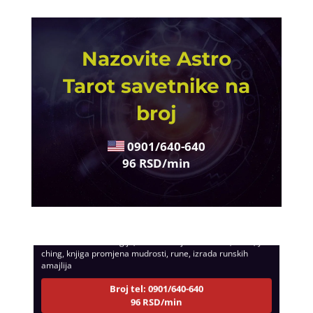
Nazovite Astro
Tarot savetnike na
broj
0901/640-640
96 RSD/min
VESNA
/ Kod 05
Tarot savjetnik je zauzet
TEHNIKE:
numerologija, anđeoski i ljubavni tarot, visak, yi
ching, knjiga promjena mudrosti, rune, izrada runskih
amajlija
Broj tel: 0901/640-640
96 RSD/min