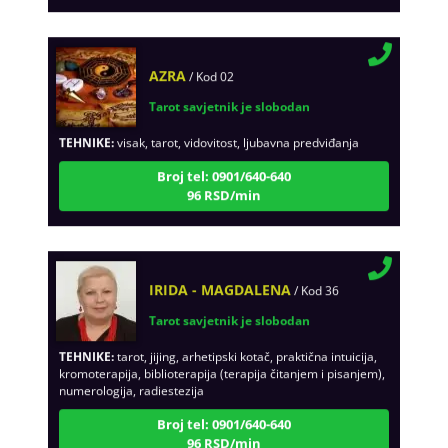
AZRA
/ Kod 02
Tarot savjetnik je slobodan
TEHNIKE:
visak, tarot, vidovitost, ljubavna predviđanja
Broj tel: 0901/640-640
96 RSD/min
IRIDA - MAGDALENA
/ Kod 36
Tarot savjetnik je slobodan
TEHNIKE:
tarot, jijing, arhetipski kotač, praktična intuicija,
kromoterapija, biblioterapija (terapija čitanjem i pisanjem),
numerologija, radiestezija
Broj tel: 0901/640-640
96 RSD/min