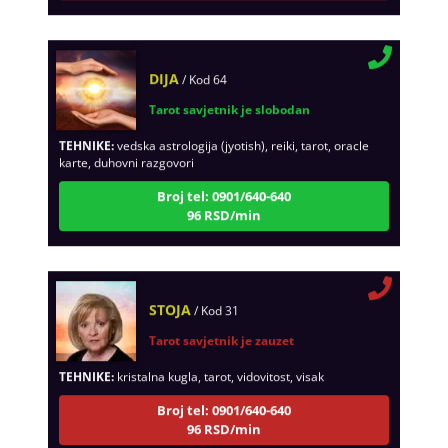
DIJA
/ Kod 64
Tarot savjetnik je slobodan
TEHNIKE:
vedska astrologija (jyotish), reiki, tarot, oracle
karte, duhovni razgovori
Broj tel: 0901/640-640
96 RSD/min
STOJA
/ Kod 31
Tarot savjetnik je zauzet
TEHNIKE:
kristalna kugla, tarot, vidovitost, visak
Broj tel: 0901/640-640
96 RSD/min