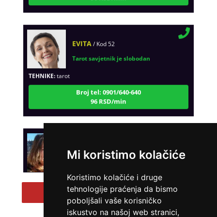
EVITA
/ Kod 52
Tarot savjetnik je slobodan
TEHNIKE:
tarot
Broj tel: 0901/640-640
96 RSD/min
VESNA
/ Kod 05
Mi koristimo kolačiće
Tarot savjetnik je zauzet
TEHNIKE:
numerologija, anđeoski i ljubavni tarot, visak, yi
Koristimo kolačiće i druge
ching, knjiga promjena mudrosti, rune, izrada runskih
tehnologije praćenja da bismo
amajlija
Pregled svih tarot savetnika
poboljšali vaše korisničko
Broj tel: 0901/640-640
iskustvo na našoj web stranici,
96 RSD/min