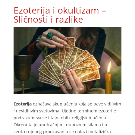
Ezoterija i okultizam –
Sličnosti i razlike
Ezoterija
označava skup učenja koja se bave vidljivim
i nevidljivim svetovima. Ujedno terminom ezoterije
podrazumeva se i tajni oblik religijskih učenja.
Okrenuta je unutrašnjim, duhovnim silama i u
centru njenog proučavanja se nalazi metafizička