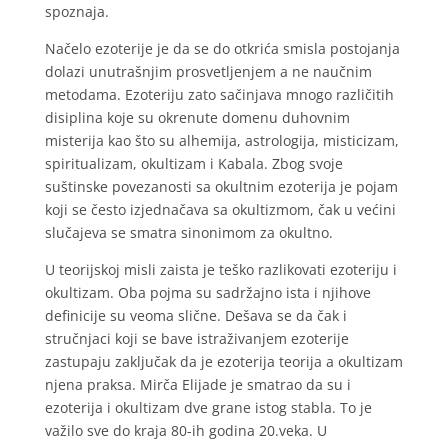
spoznaja.
Načelo ezoterije je da se do otkrića smisla postojanja
dolazi unutrašnjim prosvetljenjem a ne naučnim
metodama. Ezoteriju zato sačinjava mnogo različitih
disiplina koje su okrenute domenu duhovnim
misterija kao što su alhemija, astrologija, misticizam,
spiritualizam, okultizam i Kabala. Zbog svoje
suštinske povezanosti sa okultnim ezoterija je pojam
koji se često izjednačava sa okultizmom, čak u većini
slučajeva se smatra sinonimom za okultno.
U teorijskoj misli zaista je teško razlikovati ezoteriju i
okultizam. Oba pojma su sadržajno ista i njihove
definicije su veoma slične. Dešava se da čak i
stručnjaci koji se bave istraživanjem ezoterije
zastupaju zaključak da je ezoterija teorija a okultizam
njena praksa. Mirča Elijade je smatrao da su i
ezoterija i okultizam dve grane istog stabla. To je
važilo sve do kraja 80-ih godina 20.veka. U