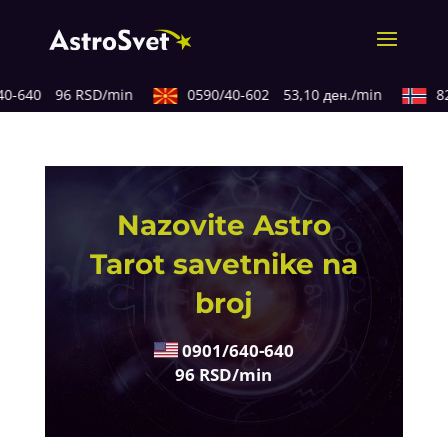
0-640
96 RSD/min
0590/40-602
53,10 ден./min
82
Nazovite Astro
Tarot savetnike na
broj
0901/640-640
96 RSD/min