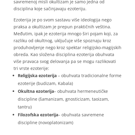
savremenoj misli okultizam je samo jedna od
disciplina koje sačinjavaju ezoteriju.
Ezoterija je po svom sastavu više ideologija nego
praksa a okultizam je prepun praktičnih veština.
Međutim, ipak je ezoterija mnogo širi pojam koji, za
razliku od okultnog, uključuje više spoznaju kroz
produhovljenje nego kroz spektar religijsko-magijskih
obreda. Kao složena disciplina ezoterija obuhvata
više pravaca svog delovanja pa se mogu razlikovati
tri vrste ezoterije:
Religijska ezoterija
– obuhvata tradicionalne forme
ezoterije (budizam, Kabala)
Okultna ezoterija
– obuhvata hermeneutičke
discipline (šamanizam, gnosticizam, taoizam,
tantru)
Filozofska ezoterija
– obuhvata savremene
discipline (novoplatonizam)