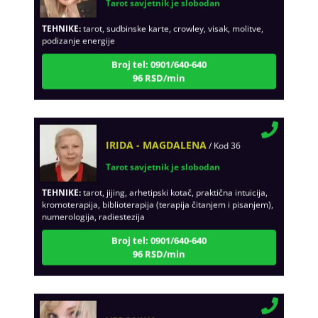
TEHNIKE:
tarot, sudbinske karte, crowley, visak, molitve,
podizanje energije
Broj tel: 0901/640-640
96 RSD/min
IRIDA - MAGDALENA
/ Kod 36
Tarot savjetnik je slobodan
TEHNIKE:
tarot, jijing, arhetipski kotač, praktična intuicija,
kromoterapija, biblioterapija (terapija čitanjem i pisanjem),
numerologija, radiestezija
Broj tel: 0901/640-640
96 RSD/min
VERONIKA
/ Kod 191