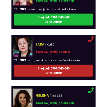
TEHNIKE:
numerologija, tarot, sudbinske karte
Broj tel: 0901/640-640
96 RSD/min
SARA
/ Kod 01
Tarot savjetnik je zauzet
TEHNIKE:
tarot, keltski križ, visak, anđeoske karte
Broj tel: 0901/640-640
96 RSD/min
HELENA
/ Kod 333
Tarot savjetnik je slobodan
TEHNIKE:
tarot, meditacija, slanje pozitivne energije,