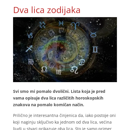
Dva lica zodijaka
Svi smo mi pomalo dvolični. Lista koja je pred
vama opisuje dva lica različitih horoskopskih
znakova na pomalo komičan način.
Prilično je interesantna činjenica da, iako postoje oni
koji naginju sključivo ka jednom od dva lica, većina
ljudi u stvari prikazuje oba lica, što je samo primer