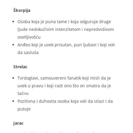
Škorpija
Osoba koja je puna tame i koja odguruje druge
ljude nedokučivim intenzitetom i nepredvidivom
osetljivošću
Anđeo koji je uvek prisutan, pun ljubavi i koji voli
da sasluša
Strelac
Tvrdoglavi, samouvereni fanatik koji misli da je
uvek u pravu i koji radi ono što on smatra da je
tačno
Pozitivna i duhovita osoba koja voli da izlazi i da
putuje
Jarac