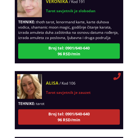
Tarot savjetnik je slobodan
TEHNIKE:
thoth tarot, lenormand karte, karte duhova
vodica, shamanic moon magic, godišnje čitanje karata,
izrada amuleta duha zaštitnika na osnovu datuma rođenja,
izrada amuleta za poslovna, ljubavna i druga područja
Broj tel: 0901/640-640
96 RSD/min
ALISA
/ Kod 106
Tarot savjetnik je zauzet
TEHNIKE:
tarot
Broj tel: 0901/640-640
96 RSD/min