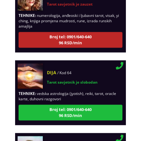
TEHNIKE:
numerologija, anđeoski i ljubavni tarot, visak, yi
ching, knjiga promjena mudrosti, rune, izrada runskih
amajlija
Broj tel: 0901/640-640
96 RSD/min
DIJA
/ Kod 64
Tarot savjetnik je slobodan
TEHNIKE:
vedska astrologija (jyotish), reiki, tarot, oracle
karte, duhovni razgovori
Broj tel: 0901/640-640
96 RSD/min
STOJA
/ Kod 31