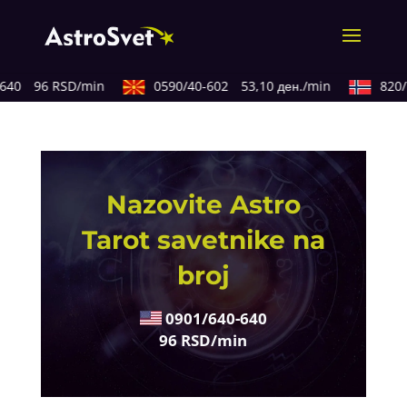
40
96 RSD/min
0590/40-602
53,10 ден./min
820/77
Nazovite Astro
Tarot savetnike na
broj
0901/640-640
96 RSD/min