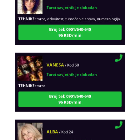
Tarot savjetnik je slobodan
TEHNIKE:
tarot, vidovitost, tumečenje snova, numerologija
Broj tel: 0901/640-640
96 RSD/min
VANESA
/ Kod 60
Tarot savjetnik je slobodan
TEHNIKE:
tarot
Broj tel: 0901/640-640
96 RSD/min
ALBA
/ Kod 24
Tarot savjetnik je slobodan