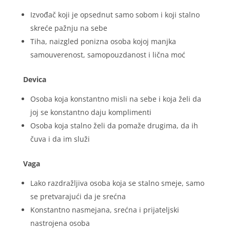
Izvođač koji je opsednut samo sobom i koji stalno
skreće pažnju na sebe
Tiha, naizgled ponizna osoba kojoj manjka
samouverenost, samopouzdanost i lična moć
Devica
Osoba koja konstantno misli na sebe i koja želi da
joj se konstantno daju komplimenti
Osoba koja stalno želi da pomaže drugima, da ih
čuva i da im služi
Vaga
Lako razdražljiva osoba koja se stalno smeje, samo
se pretvarajući da je srećna
Konstantno nasmejana, srećna i prijateljski
nastrojena osoba