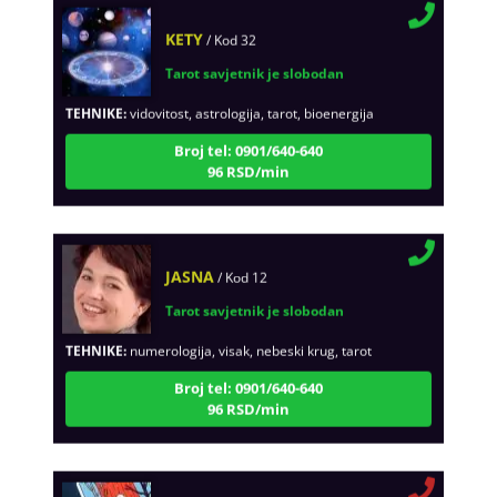
KETY
/ Kod 32
Tarot savjetnik je slobodan
TEHNIKE:
vidovitost, astrologija, tarot, bioenergija
Broj tel: 0901/640-640
96 RSD/min
JASNA
/ Kod 12
Tarot savjetnik je slobodan
TEHNIKE:
numerologija, visak, nebeski krug, tarot
Broj tel: 0901/640-640
96 RSD/min
MIRA
/ Kod 72