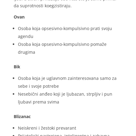
da suprotnosti koegzistiraju.
Ovan
Osoba koja opsesivno-kompulsivno prati svoju
agendu
Osoba koja opsesivno-kompulsivno pomaže
drugima
Bik
Osoba koja je uglavnom zainteresovana samo za
sebe i svoje potrebe
Nesebični anđeo koji je ljubazan, strpljiv i pun
ljubavi prema svima
Blizanac
Neiskreni i žestoki prevarant
Prijateljski nastrojena, inteligentna i zabavna