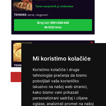
Tarot savjetnik je slobodan
TEHNIKE:
tarot, razgovori
Broj tel: 0901/640-640
96 RSD/min
NIVES
/ Kod 20
Tarot savjetnik je zauzet
Mi koristimo kolačiće
TEHNIKE:
astrologija, sudbinske karte, tarot
Broj tel: 0901/640-640
Koristimo kolačiće i druge
96 RSD/min
tehnologije praćenja da bismo
Pregled svih tarot savetnika
poboljšali vaše korisničko
iskustvo na našoj web stranici,
kako bismo vam prikazali
VESNA BURCSA
/ Kod 55
personalizirani sadržaj i ciljane
Tarot savjetnik je zauzet
oglase, analizirali promet na našoj