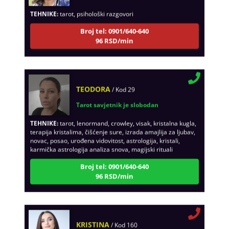
TEHNIKE:
tarot, psihološki razgovori
Broj tel: 0901/640-640
96 RSD/min
TEODORA
/ Kod 29
Tarot savjetnik je slobodan
TEHNIKE:
tarot, lenormand, crowley, visak, kristalna kugla,
terapija kristalima, čišćenje sure, izrada amajlija za ljubav,
novac, posao, urođena vidovitost, astrologija, kristali,
karmička astrologija analiza snova, magijski rituali
Broj tel: 0901/640-640
96 RSD/min
KRISTINA
/ Kod 160
Tarot savjetnik je zauzet