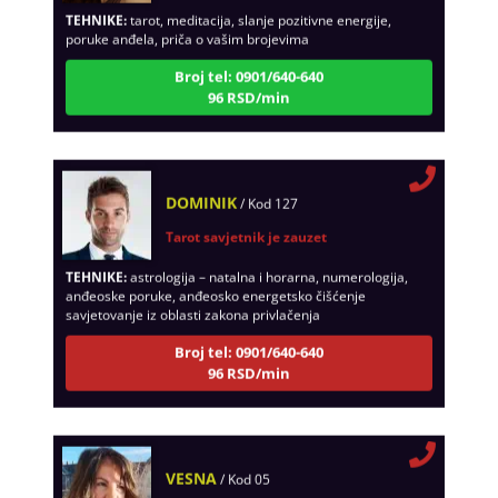
poruke anđela, priča o vašim brojevima
Broj tel: 0901/640-640
96 RSD/min
DOMINIK
/ Kod 127
Tarot savjetnik je zauzet
TEHNIKE:
astrologija – natalna i horarna, numerologija,
anđeoske poruke, anđeosko energetsko čišćenje
savjetovanje iz oblasti zakona privlačenja
Broj tel: 0901/640-640
96 RSD/min
VESNA
/ Kod 05
Tarot savjetnik je zauzet