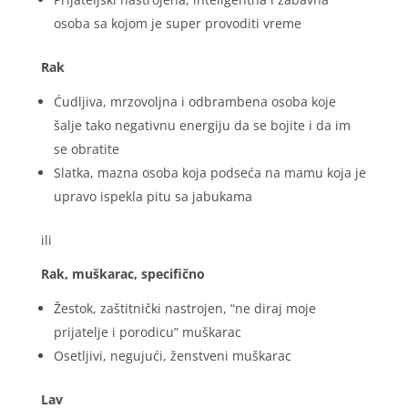
osoba sa kojom je super provoditi vreme
Rak
Ćudljiva, mrzovoljna i odbrambena osoba koje
šalje tako negativnu energiju da se bojite i da im
se obratite
Slatka, mazna osoba koja podseća na mamu koja je
upravo ispekla pitu sa jabukama
ili
Rak, muškarac, specifično
Žestok, zaštitnički nastrojen, “ne diraj moje
prijatelje i porodicu” muškarac
Osetljivi, negujući, ženstveni muškarac
Lav