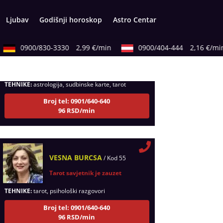
Ljubav
Godišnji horoskop
Astro Centar
NIVES
/ Kod 20
0900/830-3330
2,99 €/min
0900/404-444
2,16 €/min
Tarot savjetnik je zauzet
TEHNIKE:
astrologija, sudbinske karte, tarot
Broj tel: 0901/640-640
96 RSD/min
VESNA BURCSA
/ Kod 55
Tarot savjetnik je zauzet
TEHNIKE:
tarot, psihološki razgovori
Broj tel: 0901/640-640
96 RSD/min