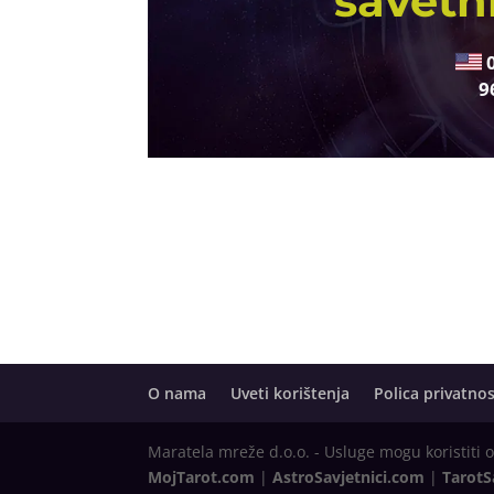
savetn
9
O nama
Uveti korištenja
Polica privatnos
Maratela mreže d.o.o. - Usluge mogu koristiti 
MojTarot.com
|
AstroSavjetnici.com
|
TarotS