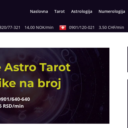
Naslovna
Tarot
Astrologija
Numerologija
20/77-321
14,00 NOK/min
0901/120-021
3,50 CHF/min
 Astro Tarot
ike na broj
0901/640-640
6 RSD/min