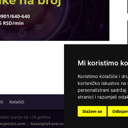
ike na broj
0901/640-640
6 RSD/min
Mi koristimo ko
Koristimo kolačiće i dr
korisničko iskustvo na
personalizirani sadržaj 
stranici i razumjeli odak
ti
Kolačići
Slažem se
Odbija
osobe starije od +18 godina
avjetnici.com
|
Gatanjeizkave.com