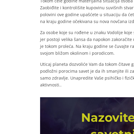
Tokom cele godine materijalna situacija osoba 
Zaobiđite i kontrolišite kupovinu suvišnih stvar
polovini ove godine upašćete u situaciju da ćet
na kraju godine očekivana su nova novčana iz
Za osobe koje su rođene u znaku Vodolije koje
jer postoji velika šansa da napokon zakoračite
je tokom proleća. Na kraju godine se čuvajte 
svojom bližom okolinom i porodicom.
Uticaj planeta dozvoliće Vam da tokom čitave 
podložni porocima savet je da ih smanjite ili za
samo zdravlje. Unapredite Vaše psihičko i fizič
aktivnosti.
.
Nazovite