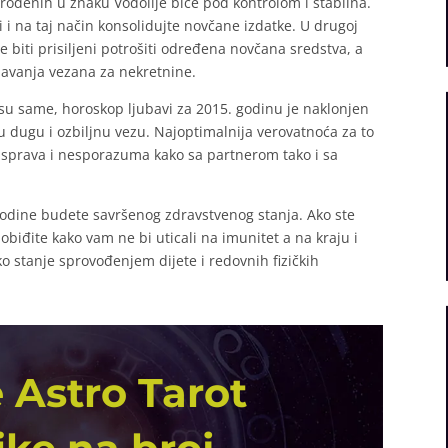
rođenih u znaku Vodolije biće pod kontrolom i stabilna.
i i na taj način konsolidujte novčane izdatke. U drugoj
e biti prisiljeni potrošiti određena novčana sredstva, a
davanja vezana za nekretnine.
 su same, horoskop ljubavi za 2015. godinu je naklonjen
 u dugu i ozbiljnu vezu. Najoptimalnija verovatnoća za to
rasprava i nesporazuma kako sa partnerom tako i sa
godine budete savršenog zdravstvenog stanja. Ako ste
obiđite kako vam ne bi uticali na imunitet a na kraju i
ko stanje sprovođenjem dijete i redovnih fizičkih
 Astro Tarot