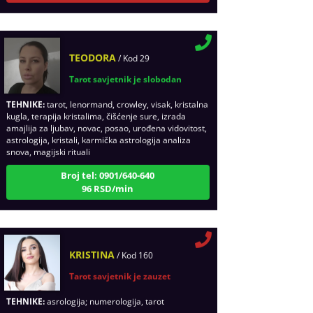
TEODORA
/ Kod 29
Tarot savjetnik je slobodan
TEHNIKE:
tarot, lenormand, crowley, visak, kristalna
kugla, terapija kristalima, čišćenje sure, izrada
amajlija za ljubav, novac, posao, urođena vidovitost,
astrologija, kristali, karmička astrologija analiza
snova, magijski rituali
Broj tel: 0901/640-640
96 RSD/min
KRISTINA
/ Kod 160
Tarot savjetnik je zauzet
TEHNIKE:
asrologija; numerologija, tarot