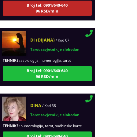
Broj tel: 0901/640-640
96 RSD/min
DI (DIJANA)
/ Kod 67
Tarot savjetnik je slobodan
TEHNIKE:
astrologija, numerlogija, tarot
Broj tel: 0901/640-640
96 RSD/min
DINA
/ Kod 38
Tarot savjetnik je slobodan
TEHNIKE:
numerologija, tarot, sudbinske karte
Broj tel: 0901/640-640