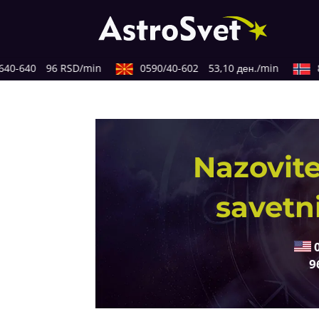
40-640
96 RSD/min
0590/40-602
53,10 ден./min
8
Nazovite
savetn
9