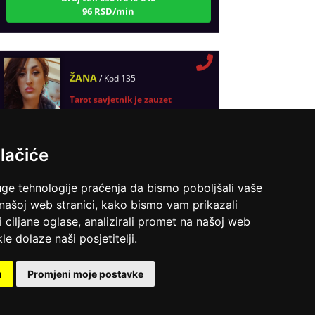
96 RSD/min
ŽANA
/ Kod 135
Tarot savjetnik je zauzet
TEHNIKE:
tarot, astrologija, rune
Broj tel: 0901/640-640
Pregled svih tarot savetnika
lačiće
96 RSD/min
uge tehnologije praćenja da bismo poboljšali vaše
 našoj web stranici, kako bismo vam prikazali
RADA
/ Kod 79
i ciljane oglase, analizirali promet na našoj web
le dolaze naši posjetitelji.
Tarot savjetnik je slobodan
TEHNIKE:
astrologija, sinastrija, horarna astrologija,
m
Promjeni moje postavke
karmička astrologija, numerologija
Broj tel: 0901/640-640
96 RSD/min