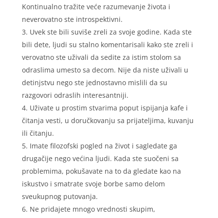
Kontinualno tražite veće razumevanje života i
neverovatno ste introspektivni.
Uvek ste bili suviše zreli za svoje godine. Kada ste
bili dete, ljudi su stalno komentarisali kako ste zreli i
verovatno ste uživali da sedite za istim stolom sa
odraslima umesto sa decom. Nije da niste uživali u
detinjstvu nego ste jednostavno mislili da su
razgovori odraslih interesantniji.
Uživate u prostim stvarima poput ispijanja kafe i
čitanja vesti, u doručkovanju sa prijateljima, kuvanju
ili čitanju.
Imate filozofski pogled na život i sagledate ga
drugačije nego većina ljudi. Kada ste suočeni sa
problemima, pokušavate na to da gledate kao na
iskustvo i smatrate svoje borbe samo delom
sveukupnog putovanja.
Ne pridajete mnogo vrednosti skupim,