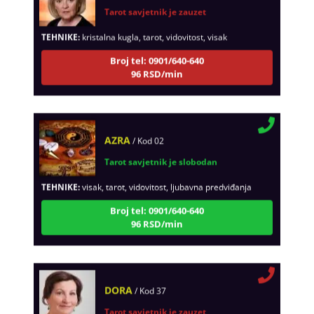
Tarot savjetnik je zauzet
TEHNIKE:
kristalna kugla, tarot, vidovitost, visak
Broj tel: 0901/640-640
96 RSD/min
AZRA
/ Kod 02
Tarot savjetnik je slobodan
TEHNIKE:
visak, tarot, vidovitost, ljubavna predviđanja
Broj tel: 0901/640-640
96 RSD/min
DORA
/ Kod 37
Tarot savjetnik je zauzet