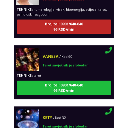
TEHNIKE:
numerologija, visak, bioenergija, svijeće, tarot,
psihološki razgovori
Broj tel: 0901/640-640
96 RSD/min
VANESA
/ Kod 60
Tarot savjetnik je slobodan
TEHNIKE:
tarot
Broj tel: 0901/640-640
96 RSD/min
KETY
/ Kod 32
Tarot savjetnik je slobodan