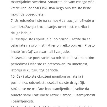
materijalnim stvarima. Smatrate da vam mnogo više
vrede lični odnosi i iskustva nego bilo šta što biste
mogli da posedujete.
Usredsređeni ste na samoaktualizaciju i uživate u
samoizražavnju kroz pisanje, umetnost, muziku i
druge hobije.
Osetljivi ste i spiritualni po prirodi. Težite da se
oslanjate na svoj instinkt jer on retko pogreši. Prosto
imate “osećaj” za stvari, ali i za ljude.
Osećate se povezanim sa određenim vremenskim
periodima i više ste zainteresovani za umetnost,
istoriju ili kulturu tog perioda.
Čak i ako ste okruženi gomilom prijatelja i
poznanika, oduvek ste osećali da ste drugačiji.
Možda se ne osećate kao osamljenik, ali volite da
budete sami i razumete razliku između usamljenosti
i osamljenosti.