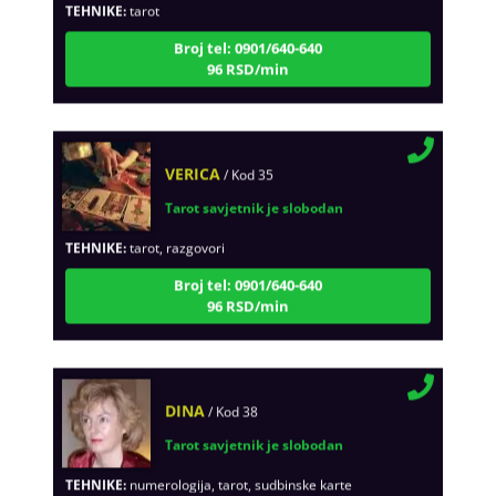
Broj tel: 0901/640-640
96 RSD/min
VERICA
/ Kod 35
Tarot savjetnik je slobodan
TEHNIKE:
tarot, razgovori
Broj tel: 0901/640-640
96 RSD/min
DINA
/ Kod 38
Tarot savjetnik je slobodan
TEHNIKE:
numerologija, tarot, sudbinske karte