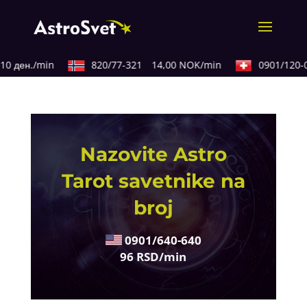
0 ден./min
820/77-321
14,00 NOK/min
0901/120-0
Nazovite Astro
Tarot savetnike na
broj
0901/640-640
96 RSD/min