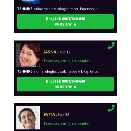
TEHNIKE:
vidovitost, astrologija, tarot, bioenergija
Broj tel: 0901/640-640
96 RSD/min
JASNA
/ Kod 12
Tarot savjetnik je slobodan
TEHNIKE:
numerologija, visak, nebeski krug, tarot
Broj tel: 0901/640-640
96 RSD/min
EVITA
/ Kod 52
Tarot savjetnik je slobodan
TEHNIKE:
tarot