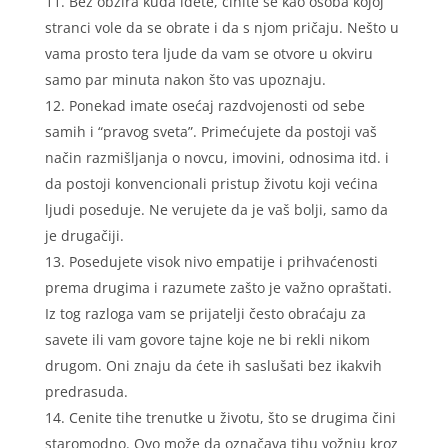
Bez obzira kuda idete, činite se kao osoba kojoj
stranci vole da se obrate i da s njom pričaju. Nešto u
vama prosto tera ljude da vam se otvore u okviru
samo par minuta nakon što vas upoznaju.
Ponekad imate osećaj razdvojenosti od sebe
samih i “pravog sveta”. Primećujete da postoji vaš
način razmišljanja o novcu, imovini, odnosima itd. i
da postoji konvencionali pristup životu koji većina
ljudi poseduje. Ne verujete da je vaš bolji, samo da
je drugačiji.
Posedujete visok nivo empatije i prihvaćenosti
prema drugima i razumete zašto je važno opraštati.
Iz tog razloga vam se prijatelji često obraćaju za
savete ili vam govore tajne koje ne bi rekli nikom
drugom. Oni znaju da ćete ih saslušati bez ikakvih
predrasuda.
Cenite tihe trenutke u životu, što se drugima čini
DINA
/ Kod 38
staromodno. Ovo može da označava tihu vožnju kroz