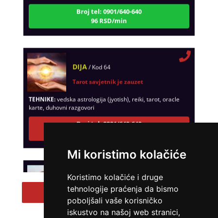
Broj tel: 0901/640-640
96 RSD/min
DIJA
/ Kod 64
Tarot savjetnik je zauzet
TEHNIKE:
vedska astrologija (jyotish), reiki, tarot, oracle
karte, duhovni razgovori
Broj tel: 0901/640-640
96 RSD/min
Mi koristimo kolačiće
STOJA
/ Kod 31
Koristimo kolačiće i druge
Tarot savjetnik je zauzet
tehnologije praćenja da bismo
Pregled svih tarot savetnika
poboljšali vaše korisničko
TEHNIKE:
kristalna kugla, tarot, vidovitost, visak
iskustvo na našoj web stranici,