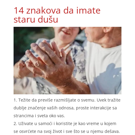
14 znakova da imate
staru dušu
Težite da previše razmišljate o svemu. Uvek tražite
dublje značenje vaših odnosa, proste interakcije sa
strancima i sveta oko vas.
Uživate u samoći i koristite je kao vreme u kojem
se osvrćete na svoj život i sve što se u njemu dešava.